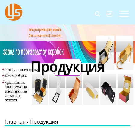
Главная


Продукция
Новости
О Нас
Продукция
Контакты
Главная
Продукция
-