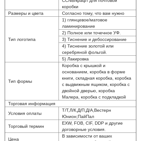
CCNB/крафт для почтовой
коробки
Размеры и цвета
Согласно тому, что вам нужно
1) глянцевое/матовое
ламинирование
2) Полное или точечное УФ.
Тип логотипа
3) Тиснение и дебоссирование
4) Тиснение золотой или
серебряной фольгой.
5) Лакировка
Коробка с крышкой и
основанием, коробка в форме
книги, складная коробка, коробка
Тип формы
с выдвижным ящиком, коробка с
двойной дверью, коробка
Малера, коробка с подкладкой
Торговая информация
Т/Т,Л/К,Д/П,Д/А,Вестерн
Условия оплаты
Юнион;ПайПал
EXW, FOB, CIF, DDP и другие
Торговый термин
договорные условия.
В зависимости от ваших
Цена