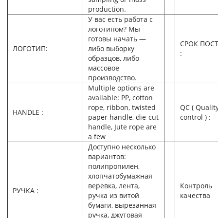
production.
У вас есть работа с
логотипом? Мы
готовы начать —
СРОК ПОС
ЛОГОТИП:
либо выборку
:
образцов, либо
массовое
производство.
Multiple options are
available: PP, cotton
rope, ribbon, twisted
QC ( Qualit
HANDLE :
paper handle, die-cut
control ) :
handle, Jute rope are
a few
Доступно несколько
вариантов:
полипропилен,
хлопчатобумажная
веревка, лента,
Контроль
РУЧКА :
ручка из витой
качества
бумаги, вырезанная
ручка, джутовая