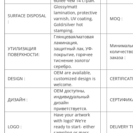
более чем 14 стран.
Glossy/matt
lamination, protective
SURFACE DISPOSAL
varnish, UV coating,
MOQ :
:
Gold/silver hot
stamping.
Глянцевая/матовая
ламинация,
Минималь
УТИЛИЗАЦИЯ
защитный лак, УФ-
количеств
ПОВЕРХНОСТИ:
покрытие, горячее
заказа :
тиснение золото/
серебро.
OEM are available,
DESIGN :
customized design is
CERTIFICAT
welcome.
OEM доступны,
индивидуальный
ДИЗАЙН :
СЕРТИФИК
дизайн
приветствуется.
Have your artwork
with logo? We're
LOGO :
ready to start- either
DELIVERY T
sampling or mass