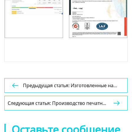
Предыдущая статья: Изготовленные на

заказ коробки для приправ для барбекю,
упаковочная картонная книжная коробка с
Следующая статья: Производство печатных

заводской печатью YSPBOX-1345
коробок для упаковки пищевых продуктов,
простая картонная коробка в форме книги
YSPBOX-1352
Оставьте сообщение