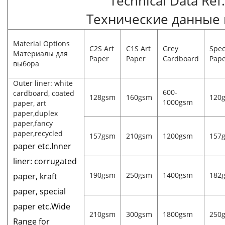
Technical Data Ref.
Технические данные 
Material Options
C2S Art
C1S Art
Grey
Spec
Материалы для
Paper
Paper
Cardboard
Pap
выбора
Outer liner: white
600-
cardboard, coated
128gsm
160gsm
120
1000gsm
paper, art
paper,duplex
paper,fancy
paper,recycled
157gsm
210gsm
1200gsm
157
paper etc.Inner
liner: corrugated
190gsm
250gsm
1400gsm
182
paper, kraft
paper, special
paper etc.Wide
210gsm
300gsm
1800gsm
250
Range for