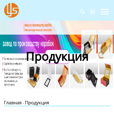
Главная


Продукция
Новости
О Нас
Продукция
Контакты
Главная
Продукция
-