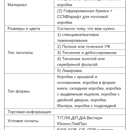
Материал
коробки
(2) Гофрированная бумага +
CCNB/крафт для почтовой
коробки
Размеры и цвета
Согласно тому, что вам нужно
1) глянцевое/матовое
ламинирование
2) Полное или точечное УФ.
Тип логотипа
3) Тиснение и дебоссирование
4) Тиснение золотой или
серебряной фольгой.
5) Лакировка
Коробка с крышкой и
основанием, коробка в форме
книги, складная коробка, коробка
Тип формы
с выдвижным ящиком, коробка с
двойной дверью, коробка
Малера, коробка с подкладкой
Торговая информация
Т/Т,Л/К,Д/П,Д/А,Вестерн
Условия оплаты
Юнион;ПайПал
EXW, FOB, CIF, DDP и другие