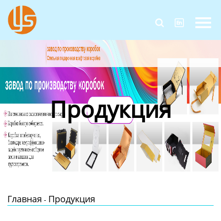
Главная


Продукция
Новости
О Нас
Продукция
Контакты
Главная
Продукция
-