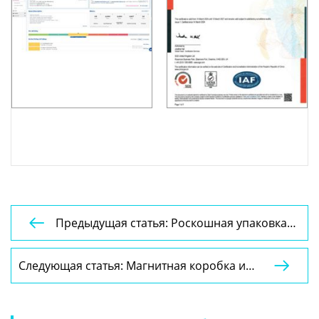
Предыдущая статья: Роскошная упаковка

косметического набора по уходу за кожей
Магнитная коробка и складная коробка
Следующая статья: Магнитная коробка и

YSPBOX-1162
складная коробка YSPBOX-1181