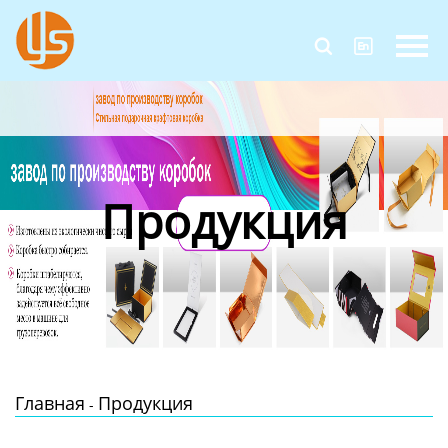
Главная


Продукция
Новости
О Нас
Продукция
Контакты
Главная
Продукция
-