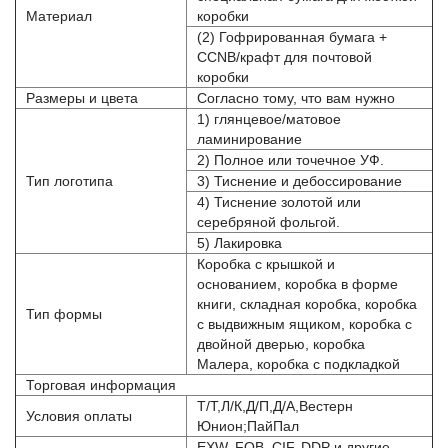
Материал
коробки
(2) Гофрированная бумага +
CCNB/крафт для почтовой
коробки
Размеры и цвета
Согласно тому, что вам нужно
1) глянцевое/матовое
ламинирование
2) Полное или точечное УФ.
Тип логотипа
3) Тиснение и дебоссирование
4) Тиснение золотой или
серебряной фольгой.
5) Лакировка
Коробка с крышкой и
основанием, коробка в форме
книги, складная коробка, коробка
Тип формы
с выдвижным ящиком, коробка с
двойной дверью, коробка
Малера, коробка с подкладкой
Торговая информация
Т/Т,Л/К,Д/П,Д/А,Вестерн
Условия оплаты
Юнион;ПайПал
EXW, FOB, CIF, DDP и другие