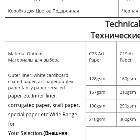
Коробка для Цветов Подарочная
Черная 
Technical
Технические
Material Options
C2S Art
C1S Art
Материалы для выбора
Paper
Paper
Outer liner: white cardboard,
128gsm
160gsm
coated paper, art paper,duplex
paper,fancy paper,recycled
157gsm
210gsm
paper etc.Inner liner:
corrugated paper, kraft paper,
190gsm
250gsm
special paper etc.Wide Range
210gsm
300gsm
for
Your Selection.
(Внешняя