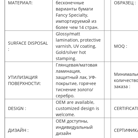
МАТЕРИАЛ:
бесконечные
ОБРАЗЕЦ :
варианты бумаги
Fancy Specialty,
импортируемой из
более чем 14 стран.
Glossy/matt
lamination, protective
SURFACE DISPOSAL
varnish, UV coating,
MOQ :
:
Gold/silver hot
stamping.
Глянцевая/матовая
ламинация,
Минималь
УТИЛИЗАЦИЯ
защитный лак, УФ-
количеств
ПОВЕРХНОСТИ:
покрытие, горячее
заказа :
тиснение золото/
серебро.
OEM are available,
DESIGN :
customized design is
CERTIFICAT
welcome.
OEM доступны,
индивидуальный
ДИЗАЙН :
СЕРТИФИК
дизайн