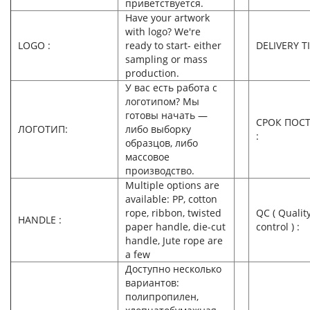
приветствуется.
Have your artwork
with logo? We're
LOGO :
ready to start- either
DELIVERY T
sampling or mass
production.
У вас есть работа с
логотипом? Мы
готовы начать —
СРОК ПОС
ЛОГОТИП:
либо выборку
:
образцов, либо
массовое
производство.
Multiple options are
available: PP, cotton
rope, ribbon, twisted
QC ( Qualit
HANDLE :
paper handle, die-cut
control ) :
handle, Jute rope are
a few
Доступно несколько
вариантов:
полипропилен,