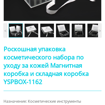
<
>
Роскошная упаковка
косметического набора по
уходу за кожей Магнитная
коробка и складная коробка
YSPBOX-1162
Назначение: Косметические инструменты