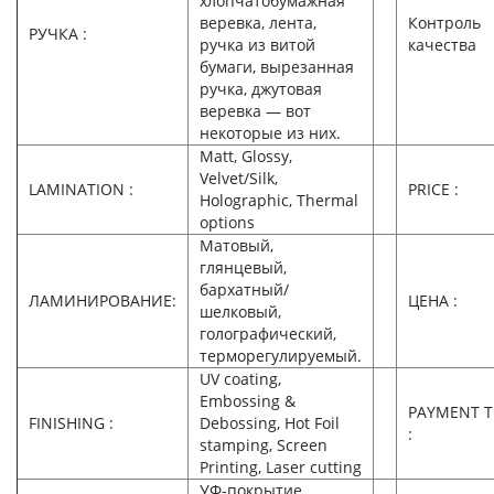
хлопчатобумажная
веревка, лента,
Контроль
РУЧКА :
ручка из витой
качества
бумаги, вырезанная
ручка, джутовая
веревка — вот
некоторые из них.
Matt, Glossy,
Velvet/Silk,
LAMINATION :
PRICE :
Holographic, Thermal
options
Матовый,
глянцевый,
бархатный/
ЛАМИНИРОВАНИЕ:
ЦЕНА :
шелковый,
голографический,
терморегулируемый.
UV coating,
Embossing &
PAYMENT 
FINISHING :
Debossing, Hot Foil
:
stamping, Screen
Printing, Laser cutting
УФ-покрытие,