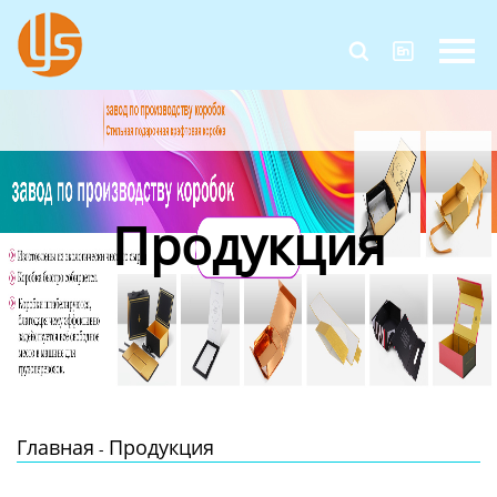
Главная


Продукция
Новости
О Нас
Продукция
Контакты
Главная
Продукция
-