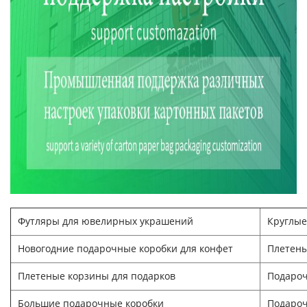
Футляры для ювелирных украшений
Круглые
Новогодние подарочные коробки для конфет
Плетены
Плетеные корзины для подарков
Подароч
Большие подарочные коробки
Подароч