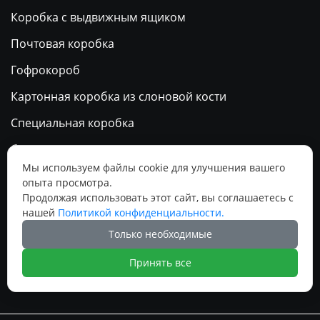
Коробка с выдвижным ящиком
Почтовая коробка
Гофрокороб
Картонная коробка из слоновой кости
Специальная коробка
бумажный пакет
Мы используем файлы cookie для улучшения вашего
Календарь
опыта просмотра.
Продолжая использовать этот сайт, вы соглашаетесь с
нашей
Политикой конфиденциальности.
Социальные медиа
Только необходимые




Принять все