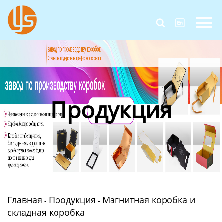
Главная


Продукция
Новости
О Нас
Продукция
Контакты
Главная
Продукция
Магнитная коробка и
-
-
складная коробка