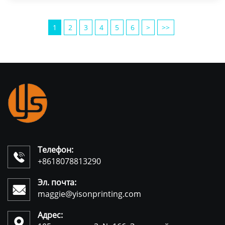
1
2
3
4
5
6
>
>>
Телефон:

+8618078813290
Эл. почта:

maggie@yisonprinting.com
Адрес:
