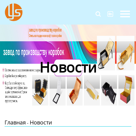
Главная


Продукция
Новости
О Нас
Новости
Контакты
Главная
Новости
-