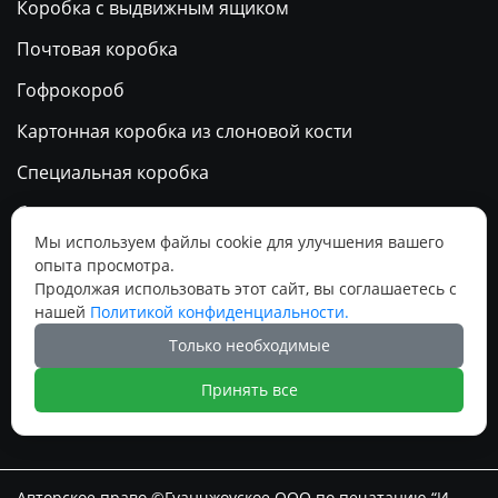
Коробка с выдвижным ящиком
Почтовая коробка
Гофрокороб
Картонная коробка из слоновой кости
Специальная коробка
бумажный пакет
Мы используем файлы cookie для улучшения вашего
Календарь
опыта просмотра.
Продолжая использовать этот сайт, вы соглашаетесь с
нашей
Политикой конфиденциальности.
Социальные медиа
Только необходимые




Принять все
Авторское право ©Гуанчжоуское ООО по печатанию “И