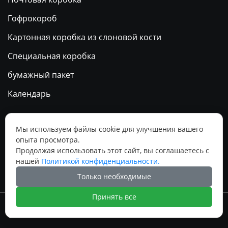
Гофрокороб
Картонная коробка из слоновой кости
Специальная коробка
бумажный пакет
Календарь
Социальные медиа
Мы используем файлы cookie для улучшения вашего
опыта просмотра.




Продолжая использовать этот сайт, вы соглашаетесь с
нашей
Политикой конфиденциальности.
Только необходимые
Принять все
Авторское право ©Гуанчжоуское ООО по печатанию “И
Сэнь”