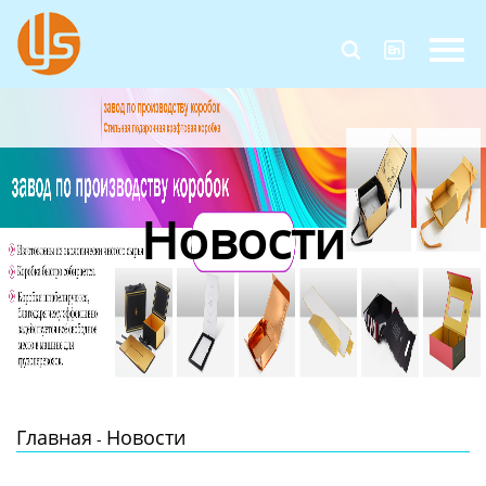
Главная


Продукция
Новости
О Нас
Новости
Контакты
Главная
Новости
-