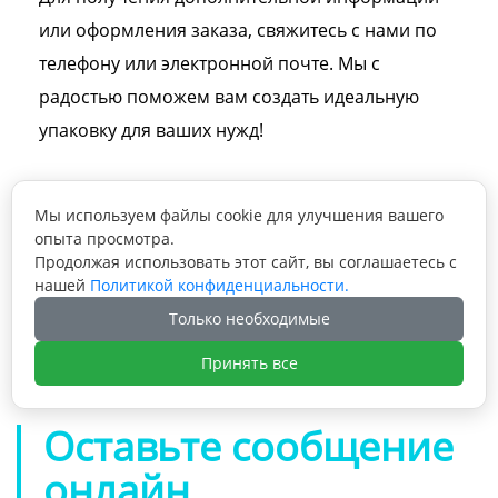
или оформления заказа, свяжитесь с нами по
телефону или электронной почте. Мы с
радостью поможем вам создать идеальную
упаковку для ваших нужд!
Мы используем файлы cookie для улучшения вашего
опыта просмотра.
Продолжая использовать этот сайт, вы соглашаетесь с
Предыдущая статья: Конфеты, сахар,

нашей
Политикой конфиденциальности.
леденцы, подарочные почтовые коробки,
Только необходимые
шоколадные конфеты, картонная
Следующая статья: Розовая косметическая

упаковочная коробка со вставкой
Принять все
гофрированная упаковка почтовая
коробка транспортная коробка бумажная
коробка
Оставьте сообщение
онлайн