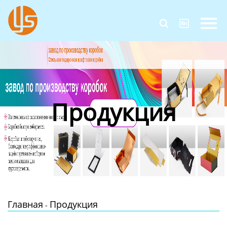
Главная


Продукция
Новости
О Нас
Продукция
Контакты
Главная
Продукция
-