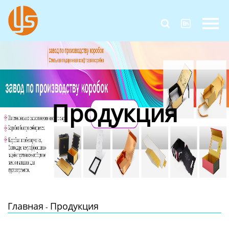
Главная


Продукция
Новости
О Нас
Продукция
Контакты
Главная
Продукция
-