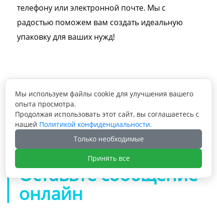
телефону или электронной почте. Мы с
радостью поможем вам создать идеальную
упаковку для ваших нужд!
Мы используем файлы cookie для улучшения вашего
Предыдущая статья: Картонная коробка

опыта просмотра.
для упаковки бутылок с напитками,
Продолжая использовать этот сайт, вы соглашаетесь с
роскошная жесткая подарочная коробка с
нашей
Политикой конфиденциальности.
Следующая статья: Пустая подарочная

клапаном и ПВХ-окном
Только необходимые
упаковка для ароматических палочек.
Бумажная крышка и дно коробки с
Принять все
индивидуальным логотипом.
Оставьте сообщение
онлайн