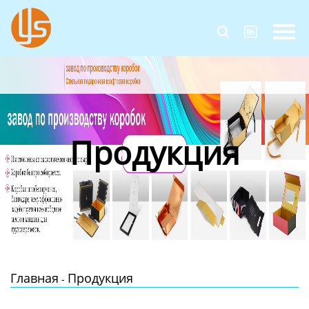
Главная


Продукция
Новости
О Нас
Продукция
Контакты
Главная
Продукция
-