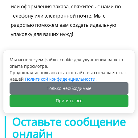
или оформления заказа, свяжитесь с нами по
телефону или электронной почте. Мы с
радостью поможем вам создать идеальную
упаковку для ваших нужд!
Мы используем файлы cookie для улучшения вашего
опыта просмотра.
Продолжая использовать этот сайт, вы соглашаетесь с
Предыдущая статья: Оптовая упаковка из

нашей
Политикой конфиденциальности.
перерабатываемой крафт-бумаги для
Только необходимые
ароматических саше, роскошная бумажная
Следующая статья: Фирменная подарочная

подарочная коробка с выдвижным ящиком
коробка для помады, фирменная
Принять все
косметическая коробка, подарочные
коробки с печатью, складная
Оставьте сообщение
косметическая бумага для набора блесков
для губ
онлайн