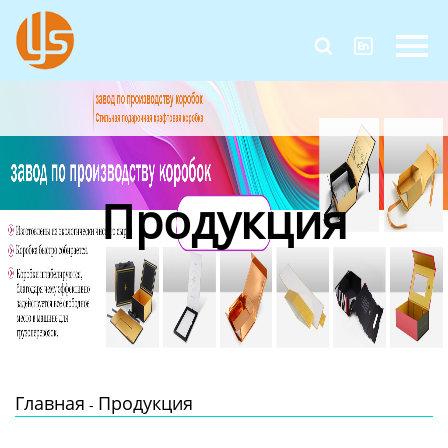
Главная


Продукция
Новости
О Нас
Продукция
Контакты
Главная
Продукция
-