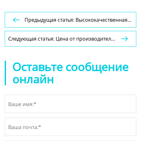
Предыдущая статья: Высококачественная

бумажная коробка уникальной формы,
роскошная подарочная упаковка для
Следующая статья: Цена от производителя

косметики
на заказ: мягкий переплет, твердый
переплет, бесшовный переплет, манга,
офсетная печать, комиксы
Оставьте сообщение
онлайн