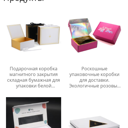
Подарочная коробка
Роскошные
магнитного закрытия
упаковочные коробки
складная бумажная для
для доставки.
упаковки белой
Экологичные розовые
коробки одежд с лентой
бумажные подарочные
YSPBOX-1211
коробки для одежды/
обуви.