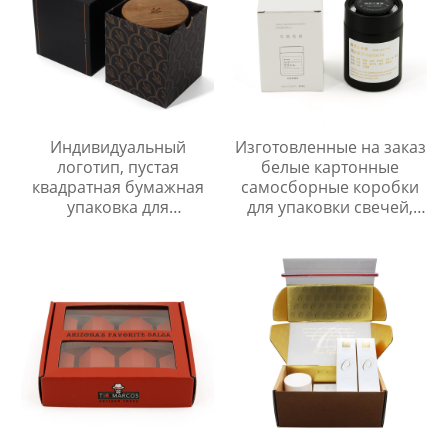
Индивидуальный
Изготовленные на заказ
логотип, пустая
белые картонные
квадратная бумажная
самосборные коробки
упаковка для
для упаковки свечей,
стаканчиков, жесткая
низкие цены, бумажная
подарочная коробка с
коробка для свечей
выдвижным ящиком
для свечей