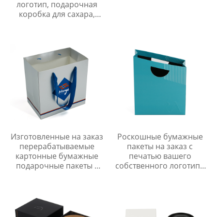
логотип, подарочная
коробка для сахара,
роскошные
упаковочные коробки
для сладостей с
клапаном и вкладышем
Изготовленные на заказ
Роскошные бумажные
перерабатываемые
пакеты на заказ с
картонные бумажные
печатью вашего
подарочные пакеты с
собственного логотипа
ручкой оптовая
из переработанной
продажа роскошная
бумаги Подарочные
бумажная упаковочная
пакеты для покупок с
сумка для покупок
ручкой