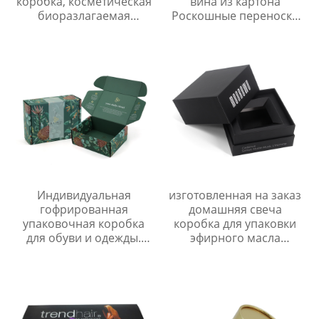
коробка, косметическая
вина из картона
биоразлагаемая
Роскошные переноски
цилиндрическая
для вина Бутылка
упаковка, бумажная
Жесткая бумажная
трубка
подарочная коробка с
магнитным замком
Индивидуальная
изготовленная на заказ
гофрированная
домашняя свеча
упаковочная коробка
коробка для упаковки
для обуви и одежды.
эфирного масла
Роскошная
Коробка с крышкой и
упаковочная коробка
основанием YSPBOX-
для одежды.
1290