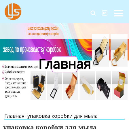
Главная


Продукция
Новости
О Нас
Главная
Контакты
Главная
упаковка коробки для мыла
-
упаковка коробки для мыла