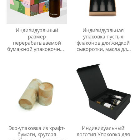
Индивидуальный
Индивидуальная
размер
упаковка пустых
перерабатываемой
флаконов для жидкой
бумажной упаковочной
сыворотки, масла для
коробки самосборные
ухода за кожей,
косметические
подарочная коробка с
упаковочные коробки
магнитным замком для
роскошная складная
упаковки флаконов для
подарочная коробка
эфирных масел
для бизнеса
Эко-упаковка из крафт-
Индивидуальный
бумаги, круглая
логотип Упаковка для