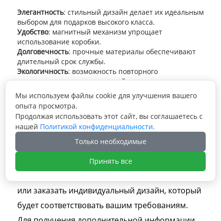
Элегантность
: стильный дизайн делает их идеальным
выбором для подарков высокого класса.
Удобство
: магнитный механизм упрощает
использование коробки.
Долговечность
: прочные материалы обеспечивают
длительный срок службы.
Экологичность
: возможность повторного
использования снижает воздействие на окружающую
среду.
Мы используем файлы cookie для улучшения вашего
Как заказать магнитные
опыта просмотра.
коробки?
Продолжая использовать этот сайт, вы соглашаетесь с
нашей
Политикой конфиденциальности.
Только необходимые
Мы предлагаем широкий выбор магнитных
коробок различных размеров, цветов и
Принять все
дизайнов. Вы можете выбрать готовый вариант
или заказать индивидуальный дизайн, который
будет соответствовать вашим требованиям.
Для получения дополнительной информации