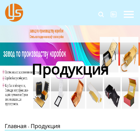
Главная


Продукция
Новости
О Нас
Продукция
Контакты
Главная
Продукция
-