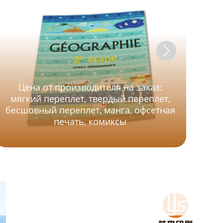
Цена от производителя на заказ:
Же
мягкий переплет, твердый переплет,
бесшовный переплет, манга, офсетная
печать, комиксы