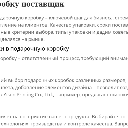
робку поставщик
одарочную коробку
– ключевой шаг для бизнеса, стре
ление на клиентов. Качество упаковки, сроки поста
овные критерии выбора, типы упаковки и дадим совет
ыделялся на рынке.
ки в подарочную коробку
коробку
– ответственный процесс, требующий внимани
кий выбор
подарочных коробок
различных размеров,
цвета, добавление элементов дизайна – позволит со
ison Printing Co., Ltd., например, предлагает широ
ияет на восприятие вашего продукта. Выбирайте
пос
технологиях производства и контроле качества. Запр