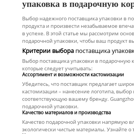
упаковка в подарочную ко
Выбор надежного
поставщика упаковки в п
продукта и произвести незабываемое впечат
в успехе. В этой статье мы рассмотрим осн
подарочной упаковки
, чтобы ваш продукт в
Критерии выбора
поставщика упаков
Выбор
поставщика упаковки в подарочную 
которые следует учитывать:
Ассортимент и возможности кастомизации
Убедитесь, что
поставщик
предлагает широ
кастомизации – нанесение логотипа, выбор 
соответствующую вашему бренду. Guangzhou Y
подарочной упаковки
.
Качество материалов и производства
Качество
подарочной упаковки
напрямую вл
экологически чистые материалы. Узнайте о 