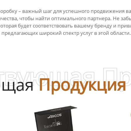
коробку
– важный шаг для успешного продвижения ва
ичества, чтобы найти оптимального партнера. Не за
 которая будет соответствовать вашему бренду и при
, предлагающих широкий спектр услуг в этой област
твующая П
ющая
Продукция