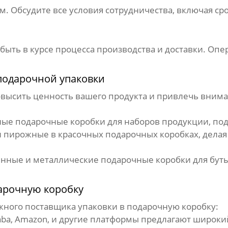
ом
. Обсудите все условия сотрудничества, включая ср
ы быть в курсе процесса производства и доставки. О
подарочной упаковки
высить ценность вашего продукта и привлечь внима
тные
подарочные коробки
для наборов продукции, по
и пирожные в красочных
подарочных коробках
, дела
янные и металлические
подарочные коробки
для бут
дарочную коробку
ежного
поставщика упаковки в подарочную коробку
:
aba, Amazon, и другие платформы предлагают широк