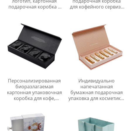
логотип, картонная
подарочная коробка
подарочная коробка с
для кофейного сервиза
магнитной застежкой,
из бумаги, роскошные
роскошная упаковка
жесткие коробки для
для ногтей, подарочные
упаковки кофе в
коробки
капсулах
Персонализированная
Индивидуально
биоразлагаемая
напечатанная
картонная упаковочная
бумажная подарочная
коробка для кофе,
упаковка для косметики,
роскошная магнитная
роскошная картонная
подарочная коробка
подарочная коробка
для кофе со вставкой
для помады