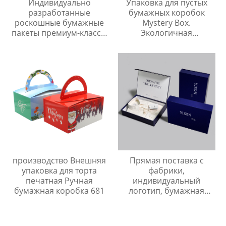
Индивидуально
Упаковка для пустых
разработанные
бумажных коробок
роскошные бумажные
Mystery Box.
пакеты премиум-класса,
Экологичная
роскошные
гофрированная
экологически чистые
транспортная коробка
бумажные подарочные
для бизнеса.
пакеты для ювелирных
изделий с вашим
логотипом
производство Внешняя
Прямая поставка с
упаковка для торта
фабрики,
печатная Ручная
индивидуальный
бумажная коробка 681
логотип, бумажная
упаковочная коробка
для одежды, роскошная
жесткая картонная