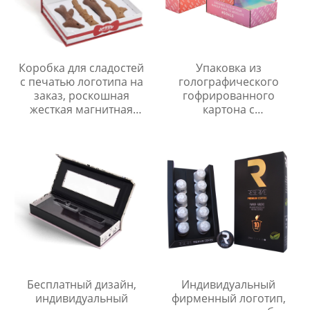
Коробка для сладостей
Упаковка из
с печатью логотипа на
голографического
заказ, роскошная
гофрированного
жесткая магнитная
картона с
упаковочная коробка
индивидуальной
со вставкой,
печатью, роскошная
подарочная коробка из
складная коробка для
перерабатываемого
обуви, почтовая
картона
упаковка.
Бесплатный дизайн,
Индивидуальный
индивидуальный
фирменный логотип,