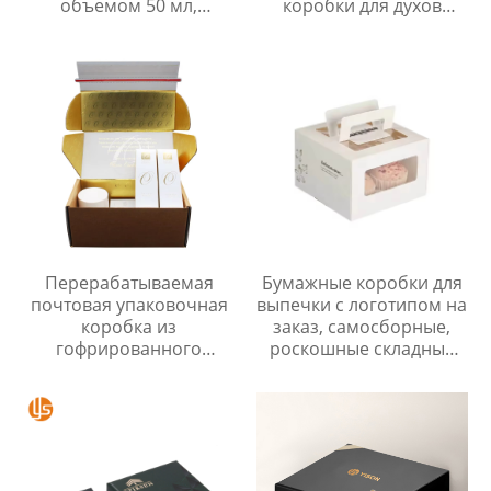
объемом 50 мл,
коробки для духов
роскошная
объемом 50 мл с
косметическая
фирменной крышкой и
упаковка, подарочная
бумажным дном,
коробка для духов
подарочной коробкой с
логотипом
Перерабатываемая
Бумажные коробки для
почтовая упаковочная
выпечки с логотипом на
коробка из
заказ, самосборные,
гофрированного
роскошные складные
картона для косметики с
картонные подарочные
застежкой-молнией
коробки для тортов на
день рождения с ручкой