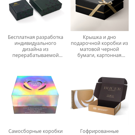
Бесплатная разработка
Крышка и дно
индивидуального
подарочной коробки из
дизайна из
матовой черной
перерабатываемой
бумаги, картонная
бумаги с крышкой и
упаковка с тисненым
основанием,
логотипом
подарочная упаковка, 2
шт., жесткая бумажная
коробка для хранения с
крышкой
Самосборные коробки
Гофрированные