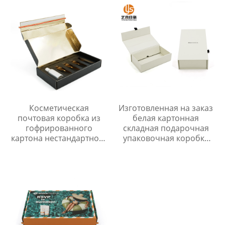
Косметическая
Изготовленная на заказ
почтовая коробка из
белая картонная
гофрированного
складная подарочная
картона нестандартного
упаковочная коробка
размера, черная
класса люкс с
бумажная почтовая
бумажным клапаном
коробка для косметики
для малого бизнеса
с клейкой отрывной
полосой