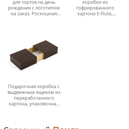
для тортов на день
коробки из
рождения с логотипом
гофрированного
на заказ. Роскошная
картона E-Flute,
складная бумажная
изготовленные на
коробка для торта с
заказ, гофрированные
ручкой.
коробки для одежды,
экологически чистая
упаковка для почтовых
отправлений из бумаги
Подарочная коробка с
выдвижным ящиком из
переработанного
картона, упаковочная
коробка для косметики,
размер нестандартный