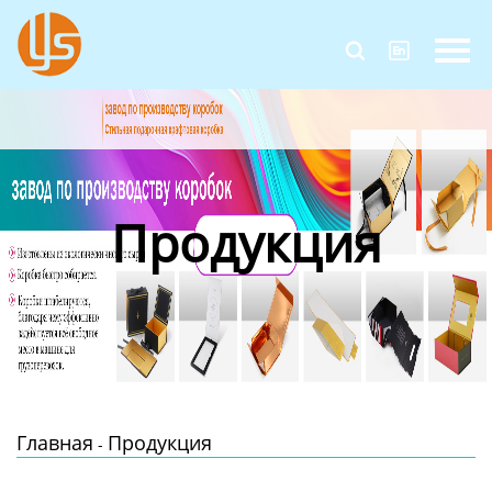
Главная


Продукция
Новости
О Нас
Продукция
Контакты
Главная
Продукция
-