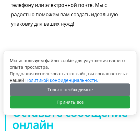
телефону или электронной почте. Мы с
радостью поможем вам создать идеальную
упаковку для ваших нужд!
Мы используем файлы cookie для улучшения вашего
Предыдущая статья: Тонкая картонная

опыта просмотра.
коробка-витрина с отверстием для
Продолжая использовать этот сайт, вы соглашаетесь с
подвешивания, упаковочная картонная
нашей
Политикой конфиденциальности.
Следующая статья: Бесплатный дизайн,

коробка для защиты экрана мобильного
Только необходимые
индивидуальный логотип, подарочная
телефона
коробка для сахара, роскошные
Принять все
упаковочные коробки для сладостей с
Оставьте сообщение
клапаном и вкладышем
онлайн