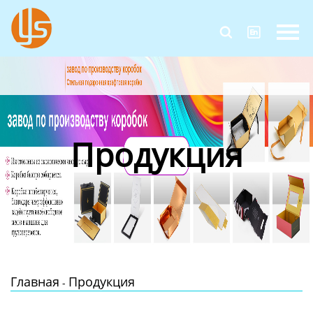
Главная


Продукция
Новости
О Нас
Продукция
Контакты
Главная
Продукция
-