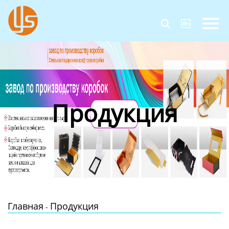
Главная


Продукция
Новости
О Нас
Продукция
Контакты
Главная
Продукция
-