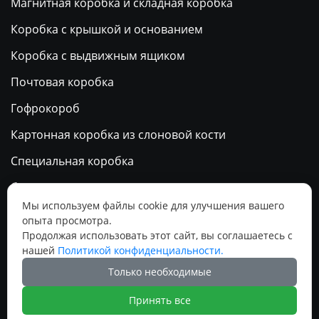
Магнитная коробка и складная коробка
Коробка с крышкой и основанием
Коробка с выдвижным ящиком
Почтовая коробка
Гофрокороб
Картонная коробка из слоновой кости
Специальная коробка
бумажный пакет
Мы используем файлы cookie для улучшения вашего
Календарь
опыта просмотра.
Продолжая использовать этот сайт, вы соглашаетесь с
нашей
Политикой конфиденциальности.
Социальные медиа
Только необходимые




Принять все