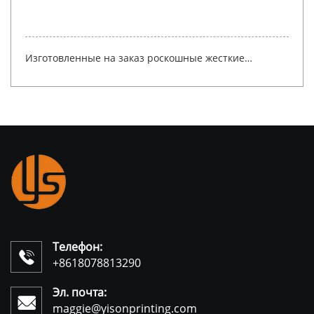
Персонализированная биоразлагаемая картонная
упаковочная коробка для кофе, роскошная магнитная
подарочная коробка для кофе со вставкой
Телефон:

+8618078813290
Эл. почта:

maggie@yisonprinting.com