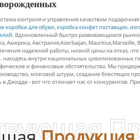
оворожденных
истема контроля и управления качеством подарочная
е коробки для обуви
,
коробка конфет поставщик
,
изг
делий
. Вдохновленный быстро развивающимся рынком 
а, Америка, Австралия,Azerbaijan, Mauritius,Marseille
ечения надежной работы, низкой цены на отказ, что
. находясь внутри национальных цивилизованных го
афические и финансовые обстоятельства. Мы приде
зводство, мозговой штурм, создание блестящих прод
 в Джидде - вот что отличает нас от конкурентов. Пр
твующая П
ющая
Продукция