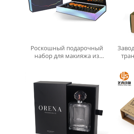
Роскошный подарочный
Заво
набор для макияжа из
тра
жесткого картона с
ло
клапаном, фирменная
с
магнитная косметическая
пода
упаковка со вставкой