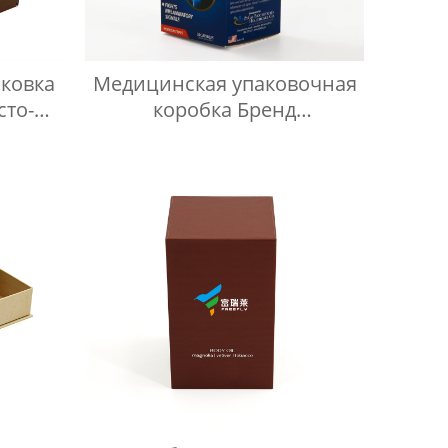
ковка
Медицинская упаковочная
сто-
коробка Бренд
умаги
Лекарственная печатная
на для
этикетка Биоразлагаемая
товая
бумага Медицинская
упаковочная коробка для
лекарств