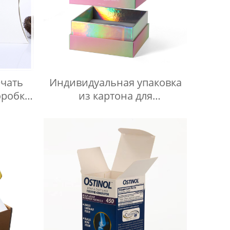
чать
Индивидуальная упаковка
оробка
из картона для
Сумки
ароматических свечей,
бка
подарочная коробка,
роскошная пустая жесткая
банка для свечей Caja De
Velas, бумажная коробка со
вставкой