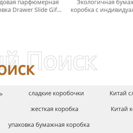
довая парфюмерная
Экологичная бума
вка Drawer Slide Gift
коробка с индивиду
артонная коробка из
логотипом, роско
овой кости YSPBOX-
жесткая упаковка для
1346
крышкой на магни
замке
й Поиск
оиск
ь
сладкие коробочки
Китай с
жесткая коробка
Китай 
упаковка бумажная коробка