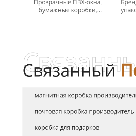
Прозрачные ПВХ-окна,
Брен
бумажные коробки,
упако
выдвижные ящики,
Box К
подарочная упаковка,
слон
коробка с прозрачной ПВХ-
крышкой
Связанны
Связанный
П
магнитная коробка производител
почтовая коробка производитель
коробка для подарков