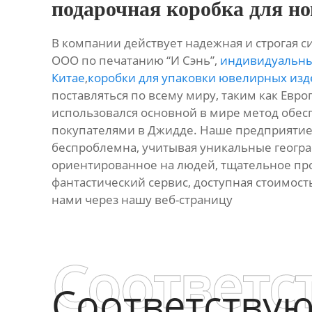
подарочная коробка для н
В компании действует надежная и строгая с
ООО по печатанию “И Сэнь”,
индивидуальны
Китае
,
коробки для упаковки ювелирных из
поставляться по всему миру, таким как Европ
использовался основной в мире метод обесп
покупателями в Джидде. Наше предприятие
беспроблемна, учитывая уникальные геогр
ориентированное на людей, тщательное прои
фантастический сервис, доступная стоимость
нами через нашу веб-страницу
Соответс
Соответству