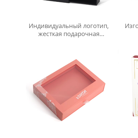
Индивидуальный логотип,
Изг
жесткая подарочная
коробка для духов, пустой
выд
флакон объемом 100 мл,
и
роскошная бумажная
упаковочная коробка для
мате
духов
короб
дл