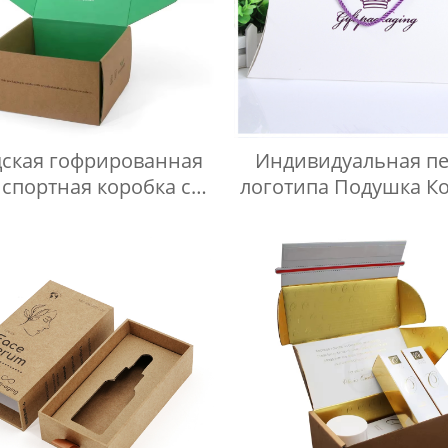
дская гофрированная
Индивидуальная пе
нспортная коробка с
логотипа Подушка К
готипом на заказ,
Упаковка Подушка 
кладная почтовая
Подарочная коро
рочная коробка для
упаковки одежды