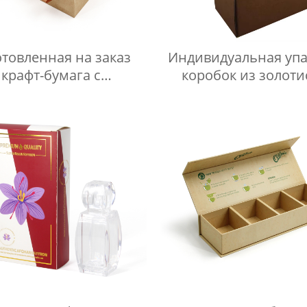
отовленная на заказ
Индивидуальная упа
крафт-бумага с
коробок из золоти
вижными ящиками,
коричневой крафт-б
зготовленная из
для косметики, лосьо
переработанных
ухода за кожей, поч
риалов, подарочная
коробка
ка из жесткой бумаги
я эфирного масла