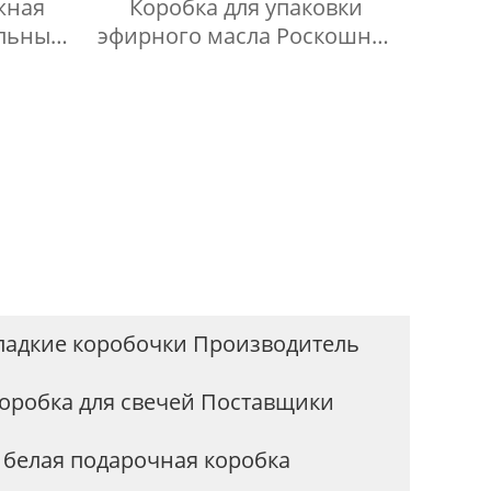
жная
Коробка для упаковки
альным
эфирного масла Роскошная
шная
жесткая крышка и
 чая с
основание пустая бутылка
тном
Подарочная коробка для
упаковки эфирного масла
ладкие коробочки Производитель
коробка для свечей Поставщики
белая подарочная коробка