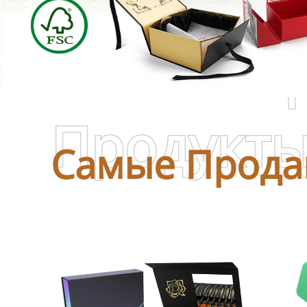
Самые П
Продукт
Самые Прода