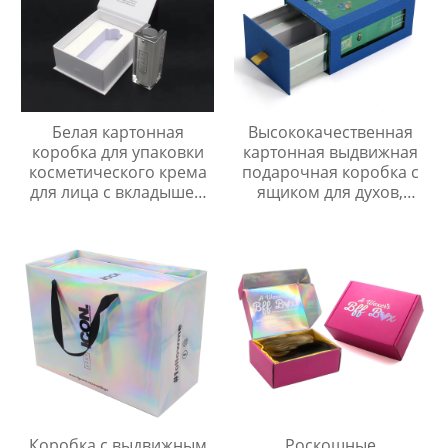
Белая картонная
Высококачественная
коробка для упаковки
картонная выдвижная
косметического крема
подарочная коробка с
для лица с вкладышем
ящиком для духов,
EVA
флакон для духов 50
мл/100 мл, бумажная
коробка
Коробка с выдвижным
Роскошные