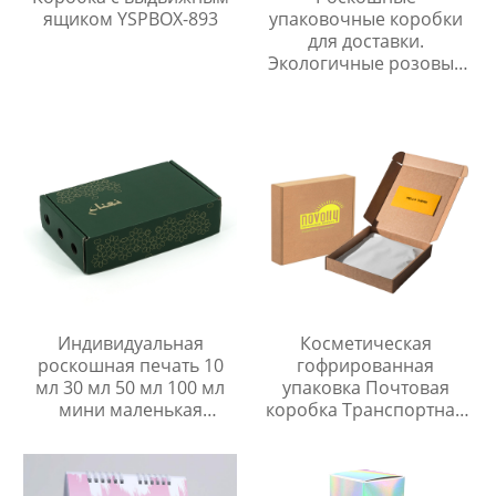
ящиком YSPBOX-893
упаковочные коробки
для доставки.
Экологичные розовые
бумажные подарочные
коробки для одежды/
обуви.
Индивидуальная
Косметическая
роскошная печать 10
гофрированная
мл 30 мл 50 мл 100 мл
упаковка Почтовая
мини маленькая
коробка Транспортная
мужская женская пустая
коробка Бумажная
косметическая
коробка
парфюмерная