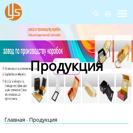
Главная


Продукция
Новости
О Нас
Продукция
Контакты
Главная
Продукция
-