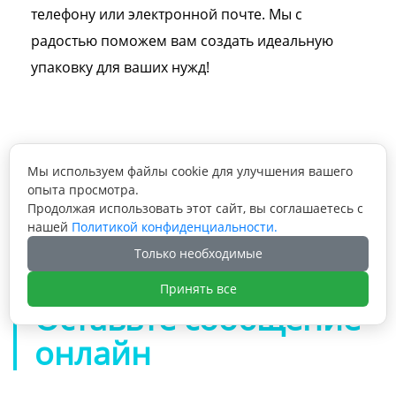
телефону или электронной почте. Мы с
радостью поможем вам создать идеальную
упаковку для ваших нужд!
Мы используем файлы cookie для улучшения вашего
Предыдущая статья: Упаковка для пустых

опыта просмотра.
бумажных коробок Mystery Box.
Продолжая использовать этот сайт, вы соглашаетесь с
Экологичная гофрированная транспортная
нашей
Политикой конфиденциальности.
Следующая статья: Оптовая продажа

коробка для бизнеса.
Только необходимые
элитной крафт-бумаги для электронной
коммерции, картона, доставки, почтовой
Принять все
рассылки, мелкой упаковки, одежды,
Оставьте сообщение
подарков, гофрированной бумаги, коробки
онлайн