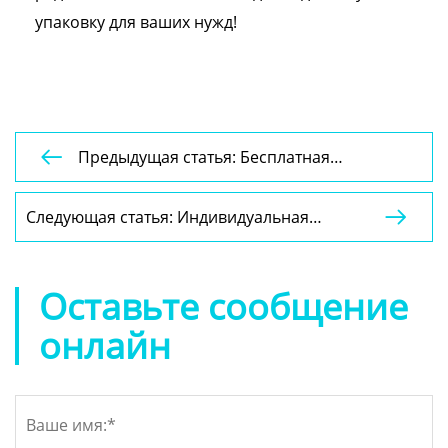
упаковку для ваших нужд!
Предыдущая статья: Бесплатная

разработка индивидуального дизайна
картонной коробки для упаковки зонтика,
Следующая статья: Индивидуальная

роскошная жесткая бумажная подарочная
картонная упаковка, подарочная коробка,
коробка с вашим логотипом
бумажная коробка с напечатанным
логотипом, упаковка для малого бизнеса
Оставьте сообщение
онлайн