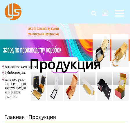
Главная


Продукция
Новости
О Нас
Продукция
Контакты
Главная
Продукция
-