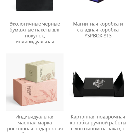
Экологичные черные
Магнитная коробка и
бумажные пакеты для
складная коробка
покупок,
YSPBOX-813
индивидуальная
упаковка для одежды
класса люкс, бумажный
пакет с ручкой
Индивидуальная
Картонная подарочная
частная марка
коробка ручной работы
роскошная подарочная
с логотипом на заказ, с