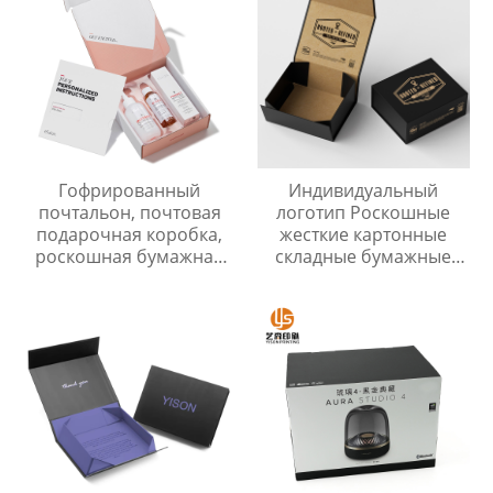
Гофрированный
Индивидуальный
почтальон, почтовая
логотип Роскошные
подарочная коробка,
жесткие картонные
роскошная бумажная
складные бумажные
косметическая
коробки Складная
упаковочная коробка,
подарочная
коробки для отправки
упаковочная коробка с
для малого бизнеса
магнитным замком