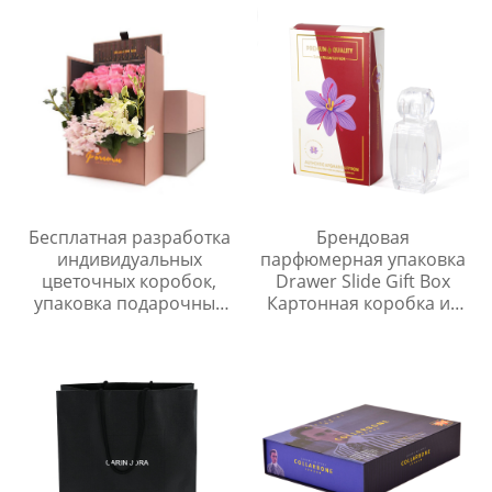
перерабатываемой
бумаги. Жесткая
упаковочная коробка
ручной работы.
Бесплатная разработка
Брендовая
индивидуальных
парфюмерная упаковка
цветочных коробок,
Drawer Slide Gift Box
упаковка подарочных
Картонная коробка из
коробок, роскошные
слоновой кости YSPBOX-
бумажные розы,
1346
доставка цветов,
упаковочные коробки
для цветов