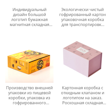
Индивидуальный
Экологически чистый
дизайн большой
гофрированный картон
логотип бумажная
упаковочная коробка
магнитная складная
для транспортировки
коробка упаковка
электрическая
роскошная жесткая
бумажная коробка
картонная складная
акустическая коробка
подарочная коробка
Производство внешней
Картонная коробка с
упаковки из пищевой
откидным клапаном и
коробки, упаковка из
логотипом на заказ.
гофрированного
Роскошная складная
картона
подарочная коробка из