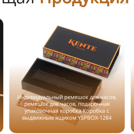
Индивидуальный ремешок для часов,
ремешок для часов, подарочная
упаковочная коробка Коробка с
выдвижным ящиком YSPBOX-1284