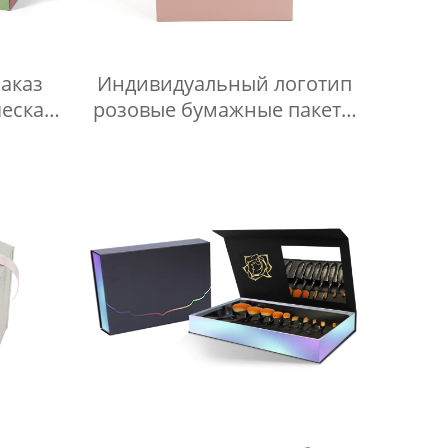
аказ
Индивидуальный логотип
еская
розовые бумажные пакеты
вки
для покупок роскошная
 крема
розничная упаковка одежды
 с
подарочный пакет с ручкой
нием
из ленты