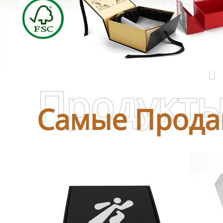
Самые П
Продукт
Самые Прода