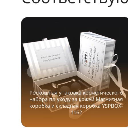
Роскошная упаковка косметического
набора по уходу за кожей Магнитная
коробка и складная коробка YSPBOX-
1162