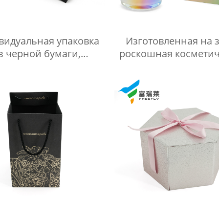
видуальная упаковка
Изготовленная на з
з черной бумаги,
роскошная косметич
кошная подарочная
коробка для упако
ка с крышкой и дном,
лазерной бумаги для
вкладыш
для лица Коробка
крышкой и основа