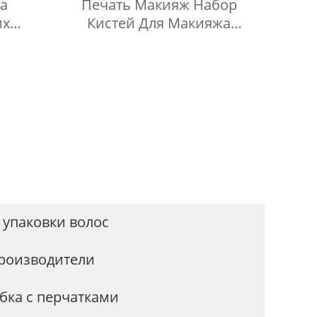
а
Печать Макияж Набор
их
Кистей Для Макияжа
ебных
Упаковка Бумажная Коробка
ные
Для Кистей Для Макияжа
чки,
ов,
ки с
 упаковки волос
роизводители
бка с перчатками