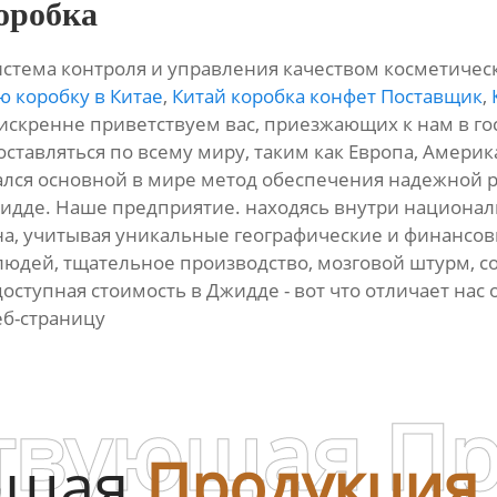
оробка
истема контроля и управления качеством косметичес
ю коробку в Китае
,
Китай коробка конфет Поставщик
,
 искренне приветствуем вас, приезжающих к нам в гос
тавляться по всему миру, таким как Европа, Америка,
ался основной в мире метод обеспечения надежной ра
идде. Наше предприятие. находясь внутри национа
на, учитывая уникальные географические и финансо
дей, тщательное производство, мозговой штурм, со
доступная стоимость в Джидде - вот что отличает нас
еб-страницу
твующая П
ющая
Продукция