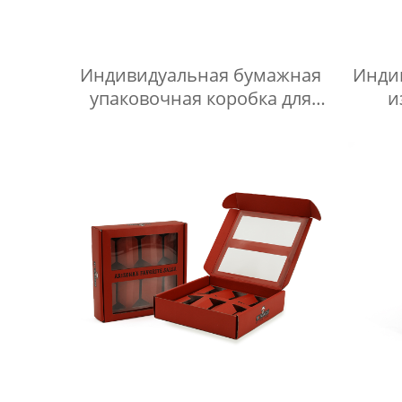
Индивидуальная бумажная
Инди
упаковочная коробка для
и
кофе, роскошная
рос
подарочная коробка из
короб
плотного картона с
клапаном