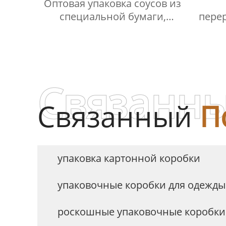
Оптовая упаковка соусов из
специальной бумаги,
пере
подарочная коробка для
бумаг
доставки заправки для
для
салата, роскошная витрина
для соусов
Связанны
Связанный
П
упаковка картонной коробки
упаковочные коробки для одежды
роскошные упаковочные коробки