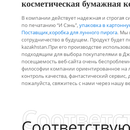
косметическая бумажная к
В компании действует надежная и строгая с
по печатанию “И Сэнь”,
упаковка в картонну
Поставщик
,
коробка для лунного пирога
. Мы
сотрудничество в будущем. Продукт будет пос
kazakhstan.При его производстве использов
подходящим для выбора покупателями в Дж
посещаемость веб-сайта очень беспроблем
философии компании ориентированное на лю
контроль качества, фантастический сервис, 
пожалуйста, свяжитесь с нами через нашу в
Соответс
Соответству