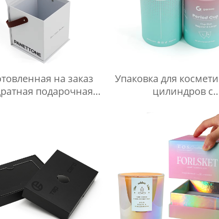
отовленная на заказ
Упаковка для космет
дратная подарочная
цилиндров с
коробка из
индивидуальной печ
аботанного картона с
Экологичная бума
клапаном,
туба. Круглая карт
сококачественная
туба.
мажная магнитная
ковочная коробка с
ручкой