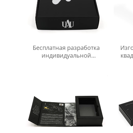
Бесплатная разработка
Изг
индивидуальной
ква
гофрированной
упаковочной коробки для
перер
доставки,
высококачественная черная
вы
почтовая коробка для
бу
одежды
упа