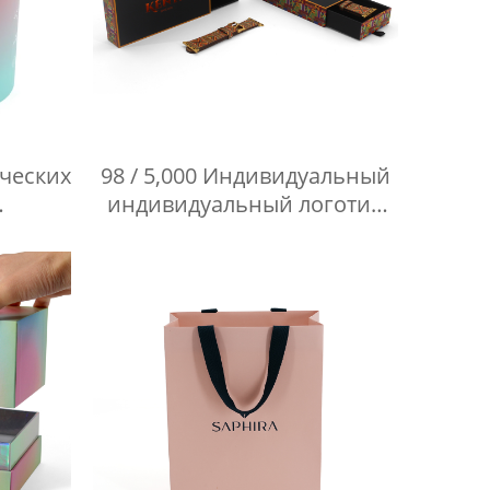
ических
98 / 5,000 Индивидуальный
индивидуальный логотип
атью.
картонная выдвижная
жная
подарочная коробка
онная
роскошный ремешок для
часов упаковочная коробка
со вставкой