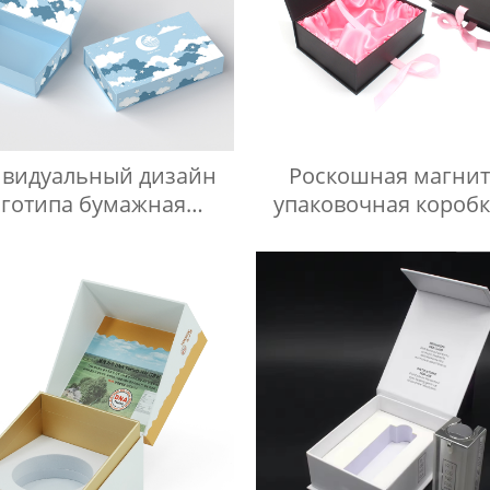
видуальный дизайн
Роскошная магни
оготипа бумажная
упаковочная коробк
гнитная складная
наращивания волос, 
оробка упаковка
упаковочная коробк
шный жесткий картон
парика с шелков
ленькая складная
атласной подклад
дарочная коробка