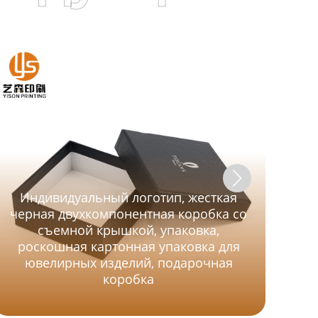
Индивидуальный логотип, жесткая
черная двухкомпонентная коробка со
съемной крышкой, упаковка,
роскошная картонная упаковка для
ювелирных изделий, подарочная
коробка