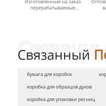
Изготовленные на заказ
Оптов
перерабатываемые
в
картонные раздвижные
бум
коробки для ящиков,
св
подарочные упаковочные
ск
коробки, коробки для духов
пода
Связанны
Связанный
П
бумага для коробок
ко
коробка для образцов духов
коробка для упаковки ресниц