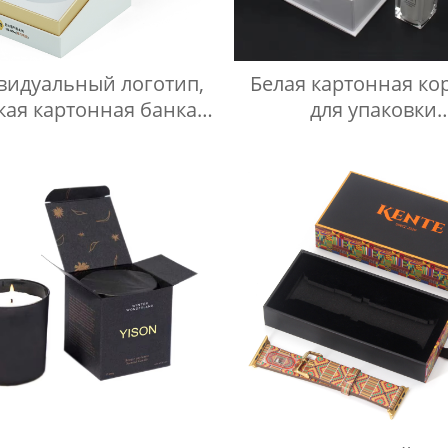
видуальный логотип,
Белая картонная ко
кая картонная банка
для упаковки
 меда, подарочная
косметического кре
робка, роскошный
лица с вкладышем
умажный клапан,
овочная коробка для
бутылок меда