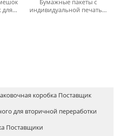
мешок
Бумажные пакеты с
 для
индивидуальной печатью
ая
Роскошные подарочные
бка
пакеты Экологичная сумка
жным
для покупок из крафт-
284
бумаги с ручками
паковочная коробка Поставщик
ного для вторичной переработки
ка Поставщики