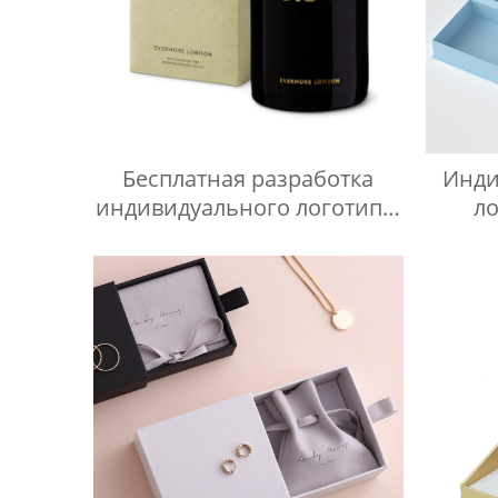
Бесплатная разработка
Инди
индивидуального логотипа,
л
бумажная упаковочная
ма
коробка для свечей,
к
роскошная складная
роско
подарочная коробка для
ма
свечей
по