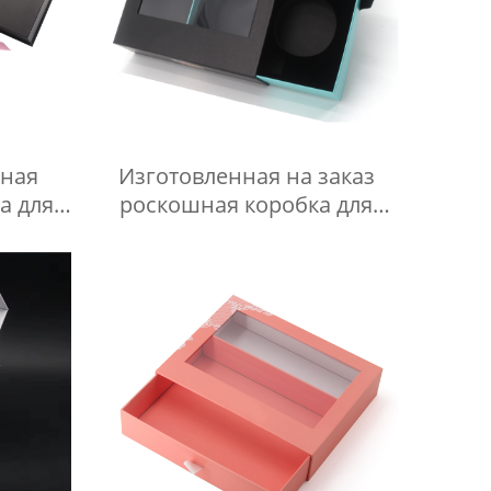
тная
Изготовленная на заказ
а для
роскошная коробка для
черная
упаковки печенья,
а для
кондитерских изделий,
ой
торта с окном YSPBOX-1437
кой