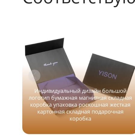
Индивидуальный дизайн большой
логотип бумажная магнитная складная
коробка упаковка роскошная жесткая
картонная складная подарочная
коробка