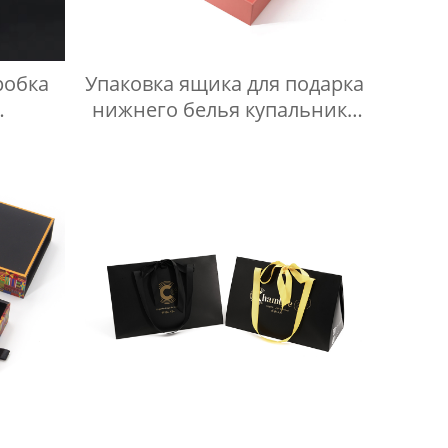
робка
Упаковка ящика для подарка
нижнего белья купальника
ма для
с прозрачным окном из ПВХ
 EVA
YSPBOX-1195