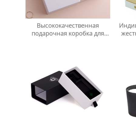
Высококачественная
Инди
подарочная коробка для
жест
браслета, кольца, серег,
для
индивидуальный логотип,
ко
розовый картонный ящик
б
для ювелирных изделий
упак