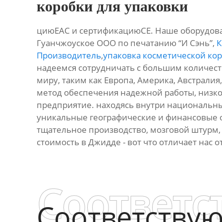
коробки для упаковки
циюЕАС и сертификациюСЕ. Наше оборудовани
Гуанчжоуское ООО по печатанию “И Сэнь”,
К
Производитель
,
упаковка косметической ко
надеемся сотрудничать с большим количеств
миру, таким как Европа, Америка, Австралия
метод обеспечения надежной работы, низко
предприятие. находясь внутри национальны
уникальные географические и финансовые 
тщательное производство, мозговой штурм, 
стоимость в Джидде - вот что отличает нас 
Соответс
Соответству