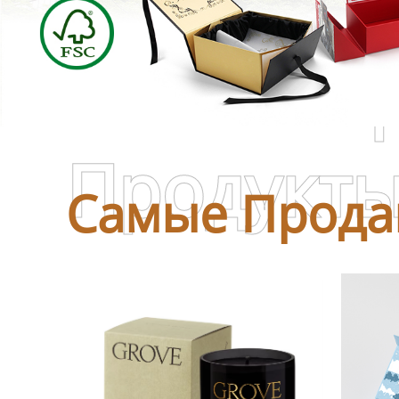
Самые П
Продукт
Самые Прода