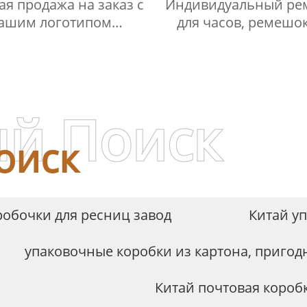
ая продажа на заказ с
Индивидуальный ре
ашим логотипом
для часов, ремешок
ажная упаковка для
часов, подарочн
ечей низкие цены
упаковочная коро
ладная квадратная
Коробка с выдви
рочная коробка для
ящиком YSPBOX-1
свечей
й Поиск
оиск
робочки для ресниц завод
Китай у
упаковочные коробки из картона, пригод
Китай почтовая короб