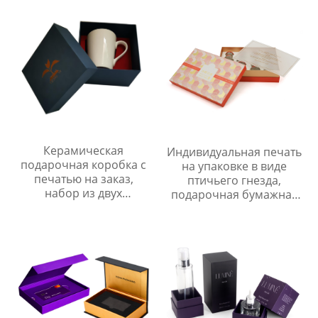
Керамическая
Индивидуальная печать
подарочная коробка с
на упаковке в виде
печатью на заказ,
птичьего гнезда,
набор из двух
подарочная бумажная
предметов, роскошная
коробка, пустая
бумажная коробка,
бутылка, картонная
упаковка для чайной
крышка и основание,
чашки с губчатой
упаковочная коробка
подкладкой