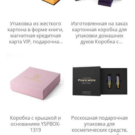
Упаковка из жесткого
Изготовленная на заказ
картона в форме книги,
картонная коробка для
магнитная кредитная
упаковки домашних
карта VIP, подарочная
духов Коробка с
коробка с вкладышем
крышкой и основанием
YSPBOX-1393
Коробка с крышкой и
Роскошная подарочная
основанием YSPBOX-
упаковка для
1319
косметических средств,