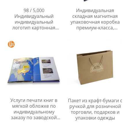
98 / 5,000
Индивидуальная
Индивидуальный
складная магнитная
индивидуальный
упаковочная коробка
логотип картонная
премиум-класса,
выдвижная подарочная
роскошная картонная
коробка роскошный
подарочная упаковка
ремешок для часов
для одежды/обуви
упаковочная коробка
со вставкой
Услуги печати книг в
Пакет из крафт-бумаги с
мягкой обложке по
ручкой для розничной
индивидуальному
торговли, подарков и
заказу по заводской
упаковки одежды
цене.