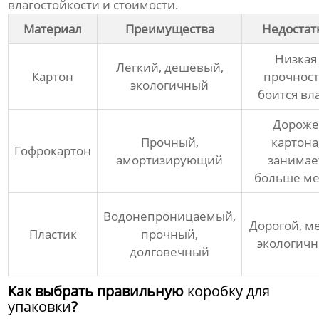
влагостойкости и стоимости.
Материал
Преимущества
Недостат
Низкая
Легкий, дешевый,
Картон
прочност
экологичный
боится вл
Дорож
Прочный,
картона
Гофрокартон
амортизирующий
занимае
больше ме
Водонепроницаемый,
Дорогой, м
Пластик
прочный,
экологич
долговечный
Как выбрать правильную
коробку для
упаковки
?