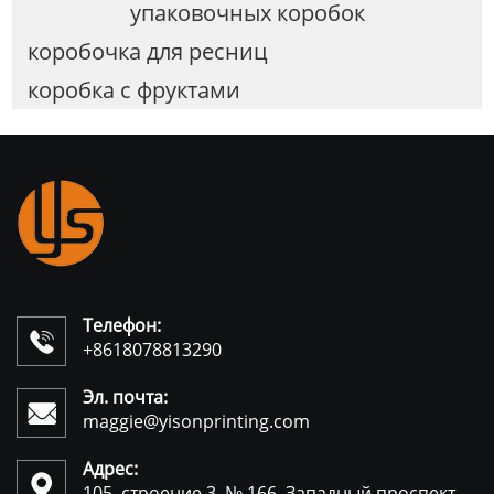
упаковочных коробок
коробочка для ресниц
коробка с фруктами
Телефон:

+8618078813290
Эл. почта:

maggie@yisonprinting.com
Адрес:

105, строение 3, № 166, Западный проспект