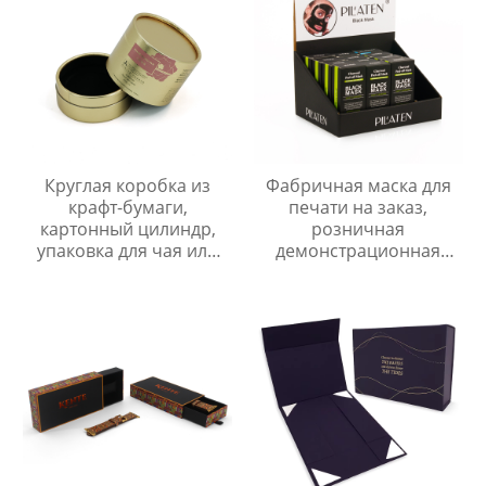
Круглая коробка из
Фабричная маска для
крафт-бумаги,
печати на заказ,
картонный цилиндр,
розничная
упаковка для чая или
демонстрационная
косметики
бумажная коробка,
упаковка, роскошные
складные коробки для
показа из
гофрированного
картона