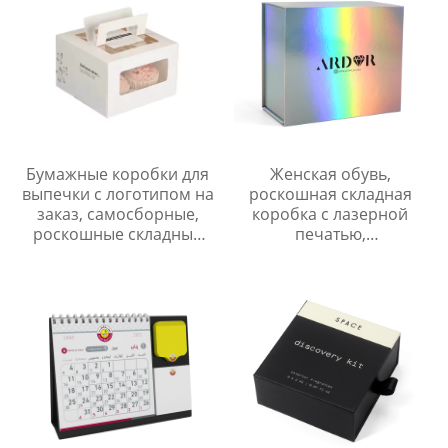
упаковочная коробка с
подарочная коробка
ручкой
Бумажные коробки для
Женская обувь,
выпечки с логотипом на
роскошная складная
заказ, самосборные,
коробка с лазерной
роскошные складные
печатью,
картонные подарочные
высококачественная
коробки для тортов на
картонная упаковка для
день рождения с ручкой
книг YSPBOX-1357