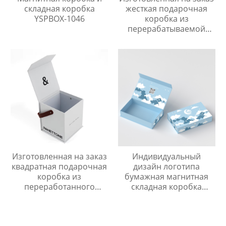
складная коробка
жесткая подарочная
YSPBOX-1046
коробка из
перерабатываемой
бумаги, роскошный
пищевой клапан,
картонная упаковочная
бумажная коробка
Изготовленная на заказ
Индивидуальный
квадратная подарочная
дизайн логотипа
коробка из
бумажная магнитная
переработанного
складная коробка
картона с клапаном,
упаковка роскошный
высококачественная
жесткий картон
бумажная магнитная
маленькая складная