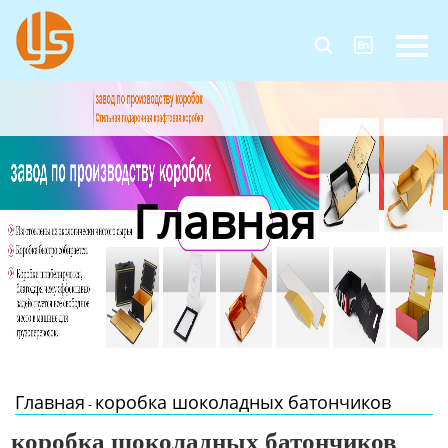
Главная


Продукция
Новости
О Нас
Главная
Контакты
Главная
коробка шоколадных батончиков
-
коробка шоколадных батончиков