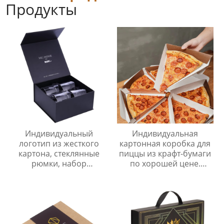
Продукты
Индивидуальный
Индивидуальная
логотип из жесткого
картонная коробка для
картона, стеклянные
пиццы из крафт-бумаги
рюмки, набор
по хорошей цене.
подарочных коробок,
Упаковка для пиццы на
роскошная
вынос размером 12
высококачественная
дюймов.
бумажная коробка для
очков