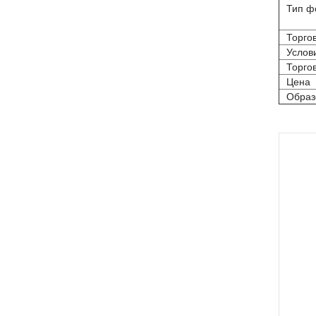
Тип ф
Торго
Услов
Торго
Цена
Образ