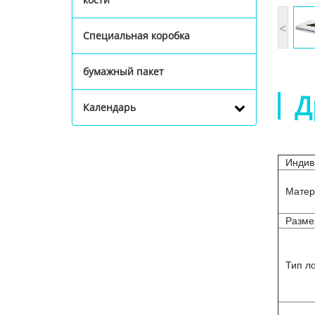
<
Специальная коробка
бумажный пакет
Д
Календарь
Индив
Матер
Разме
Тип л