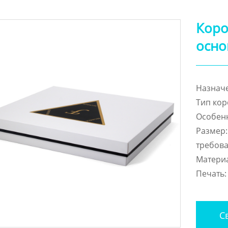
Коро
осно
Назнач
Тип кор
Особенн
Размер:
требов
Материа
Печать:
Св