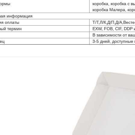
ормы
коробка, коробка с 
коробка Малера, кор
вая информация
ия оплаты
Т/Т,Л/К,Д/П,Д/А,Вес
вый термин
EXW, FOB, CIF, DDP 
В зависимости от ва
ец
3-5 дней, доступные