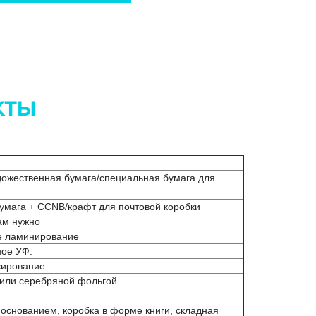
кты
удожественная бумага/специальная бумага для
умага + CCNB/крафт для почтовой коробки
ам нужно
е ламинирование
ное УФ.
сирование
 или серебряной фольгой.
 основанием, коробка в форме книги, складная