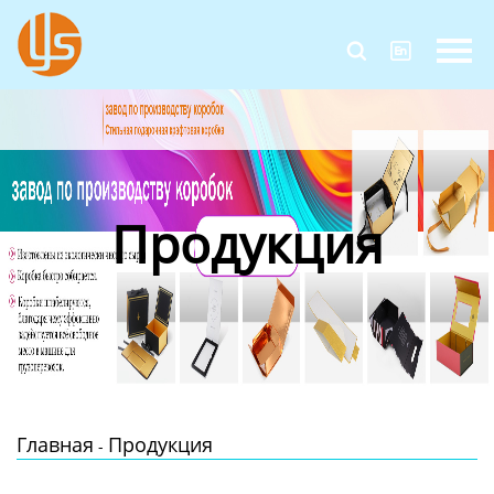
Главная


Продукция
Новости
О Нас
Продукция
Контакты
Главная
Продукция
-