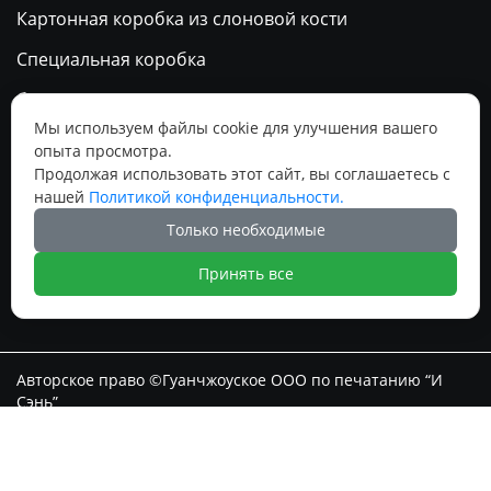
Картонная коробка из слоновой кости
Специальная коробка
бумажный пакет
Мы используем файлы cookie для улучшения вашего
Календарь
опыта просмотра.
Продолжая использовать этот сайт, вы соглашаетесь с
нашей
Политикой конфиденциальности.
Социальные медиа
Только необходимые




Принять все
Авторское право ©Гуанчжоуское ООО по печатанию “И
Сэнь”
/Yandex.Metrika counter