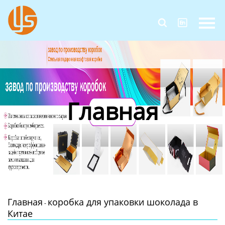
Главная


Продукция
Новости
О Нас
Главная
Контакты
Главная
коробка для упаковки шоколада в
-
Китае