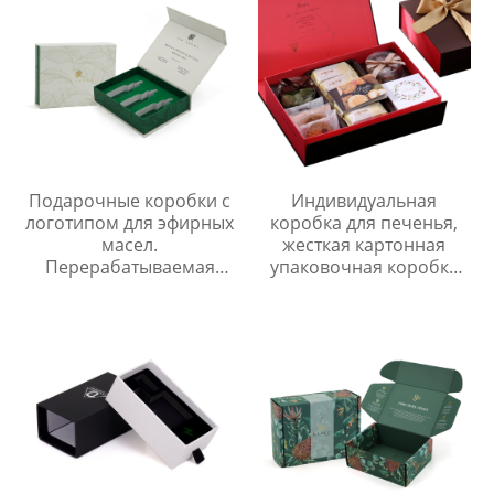
Подарочные коробки с
Индивидуальная
логотипом для эфирных
коробка для печенья,
масел.
жесткая картонная
Перерабатываемая
упаковочная коробка
бумага. Магнитные
для выпечки,
застежки. Упаковочные
роскошная подарочная
коробки для эфирных
коробка для печенья с
масел.
лентой