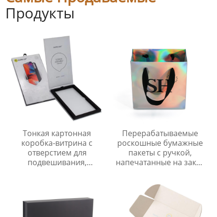
Продукты
Тонкая картонная
Перерабатываемые
коробка-витрина с
роскошные бумажные
отверстием для
пакеты с ручкой,
подвешивания,
напечатанные на заказ
упаковочная картонная
лазером,
коробка для защиты
голографическая
экрана мобильного
подарочная упаковка
телефона
для магазина