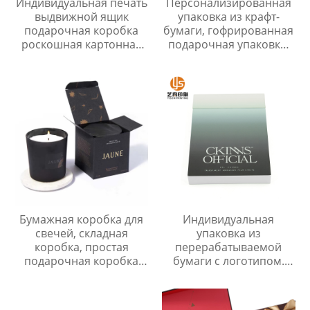
Индивидуальная печать
Персонализированная
выдвижной ящик
упаковка из крафт-
подарочная коробка
бумаги, гофрированная
роскошная картонная
подарочная упаковка,
выдвижная
почтовая коробка
упаковочная коробка
жесткая бумажная
коробка
Бумажная коробка для
Индивидуальная
свечей, складная
упаковка из
коробка, простая
перерабатываемой
подарочная коробка
бумаги с логотипом.
для свечей
Небольшая
упаковочная коробка
для бизнеса.