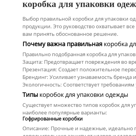
коробка для упаковки оде
Выбор правильной
коробки для упаковки о
продукции. Это руководство охватывает все
вам принять обоснованное решение.
Почему важна правильная
коробка д
Правильно подобранная
коробка для упако
Защита:
Предотвращает повреждения во вре
Презентация:
Создает положительное перво
Брендинг:
Усиливает узнаваемость бренда и
Экологичность:
Соответствует требованиям 
Типы
коробок для упаковки одежды
Существует множество типов
коробок для 
наиболее популярные варианты:
Гофрированные коробки
Описание:
Прочные и надежные, идеально п
дополнительную защиту от ударов и сдавли