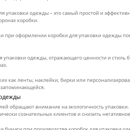
ля упаковки одежды
– это самый простой и эффектив
оронах коробки.
ии при оформлении
коробки для упаковки одежды
пом
я упаковки одежды
, отражающего ценности и стиль 
аз.
их как ленты, наклейки, бирки или персонализиров
 запоминающейся.
 одежды
лей обращают внимание на экологичность упаковки
ически сознательных клиентов и снизить негативно
ли бумаги при производстве
коробок для упаковки о