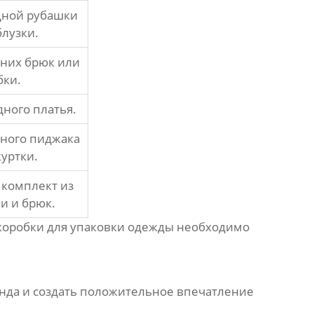
дной рубашки
блузки.
дних брюк или
бки.
дного платья.
дного пиджака
куртки.
 комплект из
и и брюк.
коробки для упаковки одежды
необходимо
енда и создать положительное впечатление