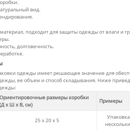
коробки.
натуральный вид.
ендирования.
териал, подходит для защиты одежды от влаги и гр
еры.
ость, долговечность.
еработке.
ы
паковки одежды
имеет решающее значение для обесп
одежды, ее объем и способ складывания. Ниже прив
одежды:
Ориентировочные размеры коробки
Примеры
(Д x Ш x В, см)
Упаковка
25 x 20 x 5
нескольки