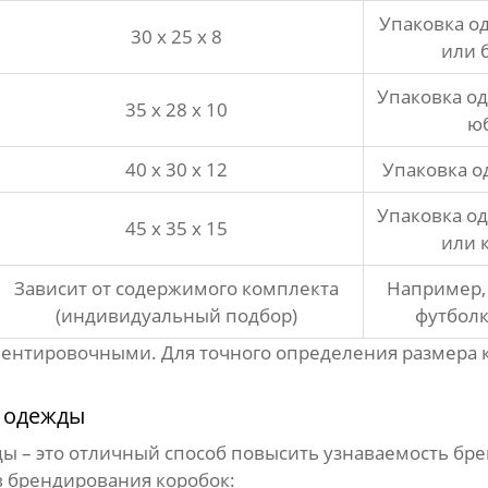
Упаковка о
30 x 25 x 8
или 
Упаковка о
35 x 28 x 10
ю
40 x 30 x 12
Упаковка о
Упаковка о
45 x 35 x 15
или 
Зависит от содержимого комплекта
Например,
(индивидуальный подбор)
футболк
ентировочными. Для точного определения размера
и одежды
ды
– это отличный способ повысить узнаваемость бр
в брендирования коробок: