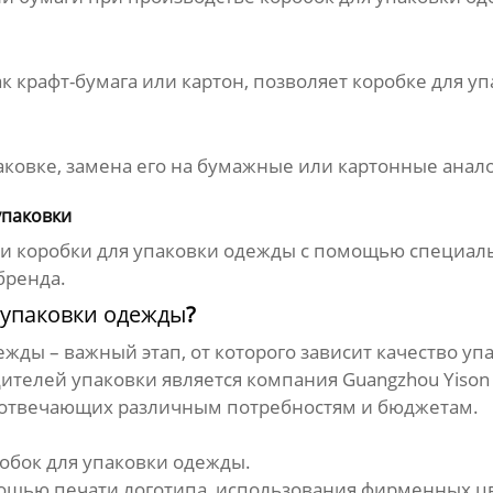
к крафт-бумага или картон, позволяет
коробке для у
ковке, замена его на бумажные или картонные анало
упаковки
ти
коробки для упаковки одежды
с помощью специаль
бренда.
 упаковки одежды
?
дежды
– важный этап, от которого зависит качество у
ителей упаковки является компания
Guangzhou Yison P
 отвечающих различным потребностям и бюджетам.
обок для упаковки одежды
.
щью печати логотипа, использования фирменных цве