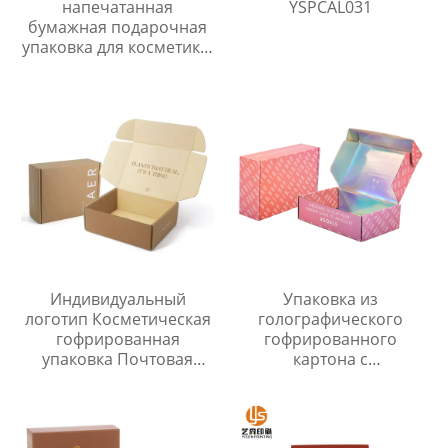
напечатанная
YSPCAL031
бумажная подарочная
упаковка для косметики,
роскошная картонная
подарочная коробка
для помады
Индивидуальный
Упаковка из
логотип Косметическая
голографического
гофрированная
гофрированного
упаковка Почтовая
картона с
коробка Почтовая
индивидуальной
коробка Бумажная
печатью, роскошная
коробка
складная коробка для
обуви, почтовая