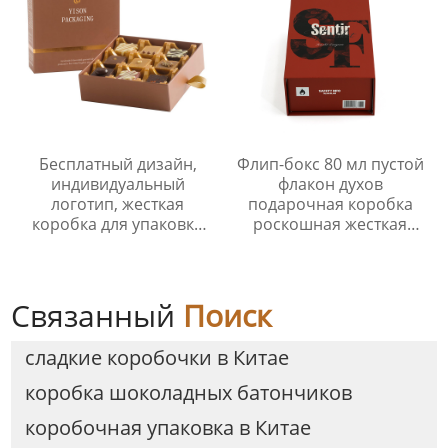
упаковка.
Бесплатный дизайн,
Флип-бокс 80 мл пустой
индивидуальный
флакон духов
логотип, жесткая
подарочная коробка
коробка для упаковки
роскошная жесткая
шоколада, роскошная
картонная упаковка для
бумажная подарочная
духов
коробка с выдвижными
ящиками для упаковки
Связанный
Поиск
десертов
сладкие коробочки в Китае
коробка шоколадных батончиков
коробочная упаковка в Китае