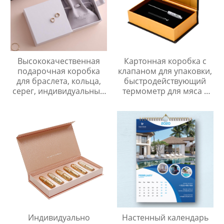
Высококачественная
Картонная коробка с
подарочная коробка
клапаном для упаковки,
для браслета, кольца,
быстродействующий
серег, индивидуальный
термометр для мяса с
логотип, розовый
мгновенным
картонный ящик для
считыванием,
ювелирных изделий
цифровой пищевой
зонд, подарочная
коробка
Индивидуально
Настенный календарь