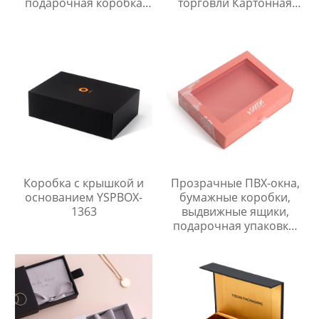
подарочная коробка
торговли Картонная
для одежды,
коробка для витрины
упаковочная коробка с
клапаном, магнитная
коробка,
высококачественная
складная бумажная
коробка
Коробка с крышкой и
Прозрачные ПВХ-окна,
основанием YSPBOX-
бумажные коробки,
1363
выдвижные ящики,
подарочная упаковка,
коробка с прозрачной
ПВХ-крышкой