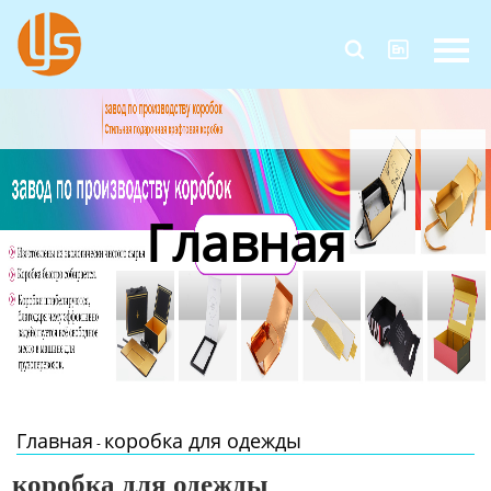
Главная


Продукция
Новости
О Нас
Главная
Контакты
Главная
коробка для одежды
-
коробка для одежды