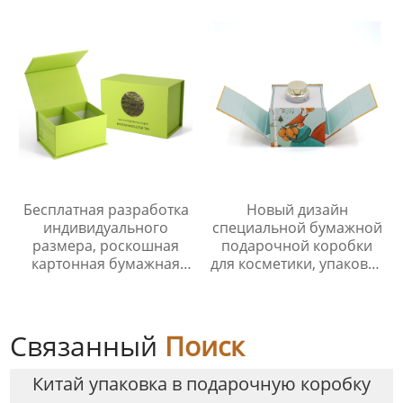
роскошная складная
биоразлагаемые
подарочная коробка с
картонные коробки из
клапаном и лентой
крафт-бумаги.
Бесплатная разработка
Новый дизайн
индивидуального
специальной бумажной
размера, роскошная
подарочной коробки
картонная бумажная
для косметики, упаковка
упаковочная коробка
с индивидуальной
для чая, жесткая
печатью, роскошная
магнитная застежка
упаковка
солнцезащитного
Связанный
Поиск
крема со вставкой
Китай упаковка в подарочную коробку