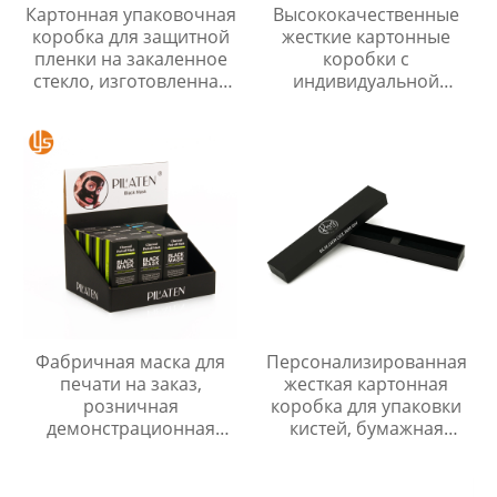
Картонная упаковочная
Высококачественные
коробка для защитной
жесткие картонные
пленки на закаленное
коробки с
стекло, изготовленная
индивидуальной
на заказ
печатью логотипа
вашего бренда
Подарочные коробки
из перерабатываемой
бумаги со вставкой
Фабричная маска для
Персонализированная
печати на заказ,
жесткая картонная
розничная
коробка для упаковки
демонстрационная
кистей, бумажная
бумажная коробка,
коробка с крышкой и
упаковка, роскошные
основанием со
складные коробки для
вставкой