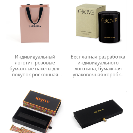
показа из
гофрированного
картона
Индивидуальный
Бесплатная разработка
логотип розовые
индивидуального
бумажные пакеты для
логотипа, бумажная
покупок роскошная
упаковочная коробка
розничная упаковка
для свечей, роскошная
одежды подарочный
складная подарочная
пакет с ручкой из ленты
коробка для свечей