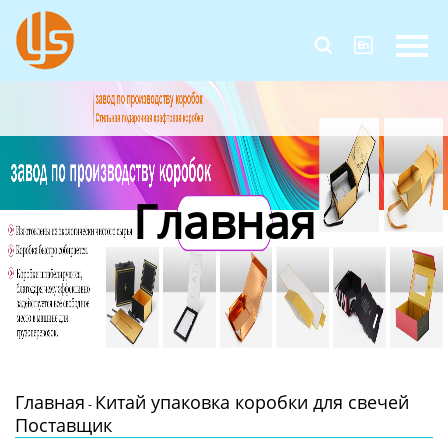
Главная


Продукция
Новости
О Нас
Главная
Контакты
Главная
Китай упаковка коробки для свечей
-
Поставщик