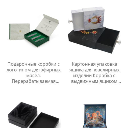
картонные коробки из
крафт-бумаги.
Подарочные коробки с
Картонная упаковка
логотипом для эфирных
ящика для ювелирных
масел.
изделий Коробка с
Перерабатываемая
выдвижным ящиком
бумага. Магнитные
628
застежки. Упаковочные
коробки для эфирных
масел.