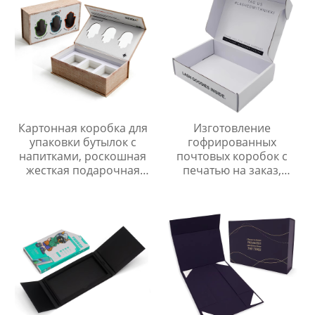
Картонная коробка для
Изготовление
упаковки бутылок с
гофрированных
напитками, роскошная
почтовых коробок с
жесткая подарочная
печатью на заказ,
коробка с клапаном и
футболок, одежды,
ПВХ-окном
белой бумаги,
упаковочных коробок