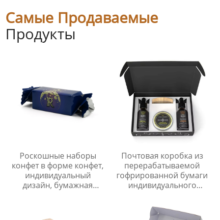
Самые Продаваемые
Продукты
Роскошные наборы
Почтовая коробка из
конфет в форме конфет,
перерабатываемой
индивидуальный
гофрированной бумаги
дизайн, бумажная
индивидуального
коробка высокого
размера для доставки
класса с выдвижным
косметики, подарочная
ящиком
упаковка со вставкой