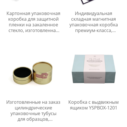
Картонная упаковочная
Индивидуальная
коробка для защитной
складная магнитная
пленки на закаленное
упаковочная коробка
стекло, изготовленная
премиум-класса,
на заказ
роскошная картонная
подарочная упаковка
для одежды/обуви
Изготовленные на заказ
Коробка с выдвижным
цилиндрические
ящиком YSPBOX-1201
упаковочные тубусы
для образцов,
биоразлагаемые