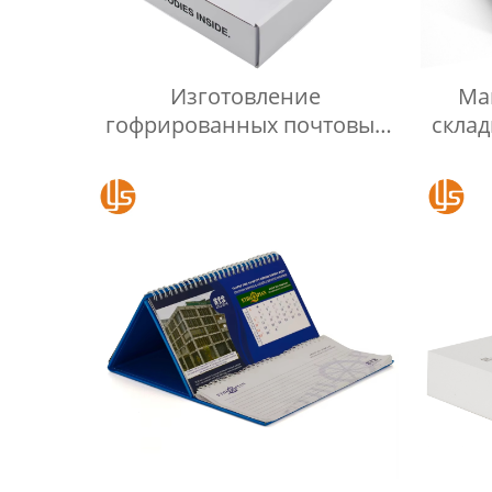
Изготовление
Ма
гофрированных почтовых
склад
коробок с печатью на заказ,
футболок, одежды, белой
бумаги, упаковочных
коробок