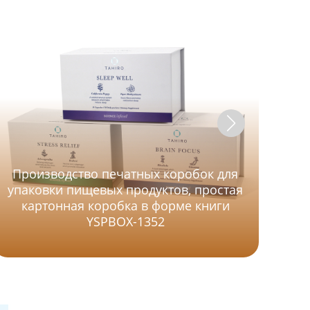
Производство печатных коробок для
упаковки пищевых продуктов, простая
картонная коробка в форме книги
рис
YSPBOX-1352
в 