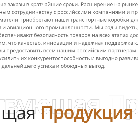
е заказы в кратчайшие сроки. Расширение на рынке
сным сотрудничеству с российскими компаниями и п
атели приобретают наши транспортные коробки для 
я и авиационного промышленности. Мы рады видеть
еспечивают безопасность товаров на всех этапах до
им, что качество, инновации и надежная поддержка
вы предоставить всем нашим российским партнерам 
усилить их конкурентоспособность и выгодно развив
я дальнейшего успеха и обоюдных выгод.
твующая П
ющая
Продукция