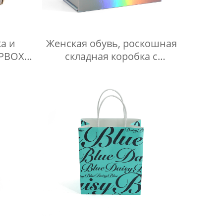
а и
Женская обувь, роскошная
SPBOX-
складная коробка с
лазерной печатью,
высококачественная
картонная упаковка для
книг YSPBOX-1357