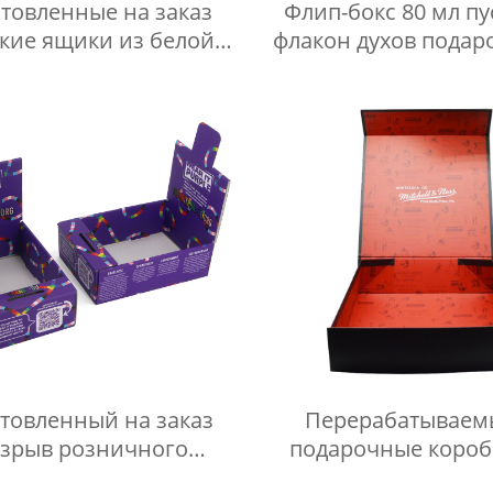
товленные на заказ
Флип-бокс 80 мл пу
кие ящики из белой
флакон духов подар
маги упаковочная
коробка роскошная ж
робка роскошный
картонная упаковка
выдвижной ящик
духов
дарочная коробка
товленный на заказ
Перерабатываем
азрыв розничного
подарочные короб
укта, чтобы открыть
магнитным замк