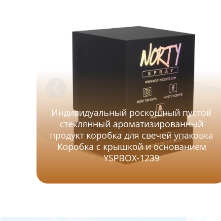
Индивидуальный роскошный пустой
стеклянный ароматизированный
продукт коробка для свечей упаковка
Коробка с крышкой и основанием
YSPBOX-1239