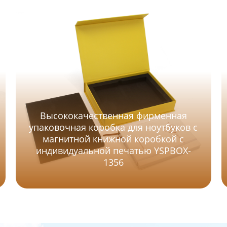
Высококачественная фирменная
упаковочная коробка для ноутбуков с
магнитной книжной коробкой с
индивидуальной печатью YSPBOX-
1356