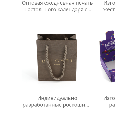
Оптовая ежедневная печать
Изго
настольного календаря со
жест
спиральным переплетом
бу
ко
по
Индивидуально
Изго
разработанные роскошные
р
бумажные пакеты премиум-
прод