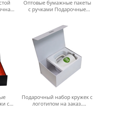
стой
Оптовые бумажные пакеты
очная
с ручками Подарочные
есткая
пакеты для покупок
 для
Розничные бумажные
пакеты с печатью вашего
собственного логотипа
ые
Подарочный набор кружек с
ки с
логотипом на заказ.
ом
Роскошные картонные