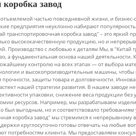
 коробка завод
еотъемлемой частью повседневной жизни, и бизнес
йские предприятия неуклонно набирают популярность 
тай транспортировочная коробка завод" – это яркий 
лько высококачественную продукцию, но и непрерыв
. Производство с любовью к деталям Мы, в "Китай т
ово, а фундаментальная основа нашей деятельности. 
рожайшему контролю на всех этапах — от выбора мат
нологии и высокопроизводительные машины, чтобы г
 прочности, защиты товара и долговечности. Иннова
спект нашей стратегии развития. В нашем заводе не
ективности упаковки, снижение веса продукции без 
номии ресурсов. Например, мы разрабатываем издели
о был выгодным, но и соответствовало требованиям 
чная коробка завод" мы стремимся к непрерывному 
держки круглосуточно готовы отвечать на любые в
ют потребностям клиента. Мы предоставляем консуль