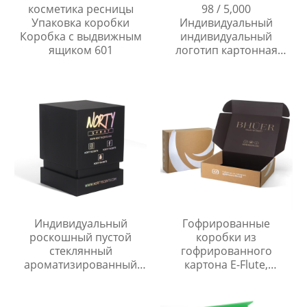
косметика ресницы
98 / 5,000
Упаковка коробки
Индивидуальный
Коробка с выдвижным
индивидуальный
ящиком 601
логотип картонная
выдвижная подарочная
коробка роскошный
ремешок для часов
упаковочная коробка
со вставкой
Индивидуальный
Гофрированные
роскошный пустой
коробки из
стеклянный
гофрированного
ароматизированный
картона E-Flute,
продукт коробка для
изготовленные на
свечей упаковка
заказ, гофрированные
Коробка с крышкой и
коробки для одежды,