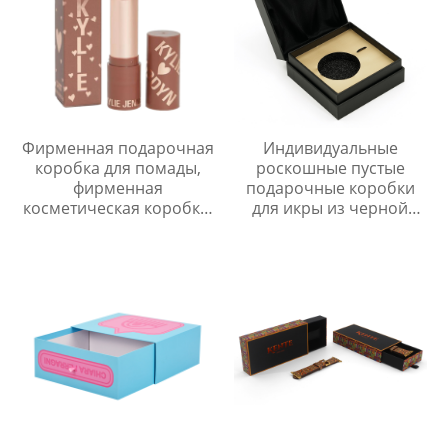
Фирменная подарочная
Индивидуальные
коробка для помады,
роскошные пустые
фирменная
подарочные коробки
косметическая коробка,
для икры из черной
подарочные коробки с
бумаги
печатью, складная
косметическая бумага
для набора блесков для
губ