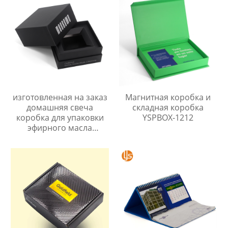
основанием YSPBOX-
экологически чистая
1239
упаковка для почтовых
отправлений из бумаги
изготовленная на заказ
Магнитная коробка и
домашняя свеча
складная коробка
коробка для упаковки
YSPBOX-1212
эфирного масла
Коробка с крышкой и
основанием YSPBOX-
1290