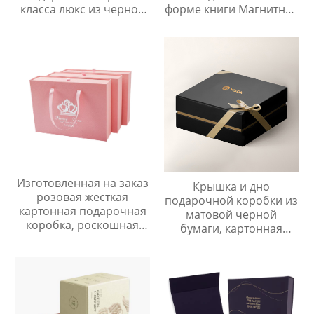
класса люкс из черной
форме книги Магнитная
бумаги, жесткая
коробка и складная
магнитная упаковка с
коробка YSPBOX-1258
крышкой для малого
бизнеса
Изготовленная на заказ
Крышка и дно
розовая жесткая
подарочной коробки из
картонная подарочная
матовой черной
коробка, роскошная
бумаги, картонная
бумажная упаковка для
упаковка с тисненым
одежды, закусок, ящика
логотипом
с ручкой-лентой