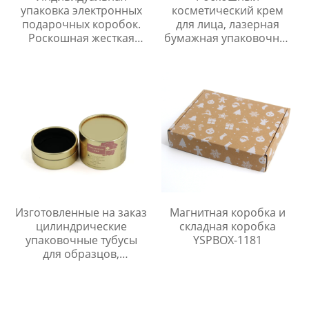
упаковка электронных
косметический крем
подарочных коробок.
для лица, лазерная
Роскошная жесткая
бумажная упаковочная
бумажная крышка и
коробка YSPBOX-1227
дно. Упаковка для
наушников со вставкой.
Изготовленные на заказ
Магнитная коробка и
цилиндрические
складная коробка
упаковочные тубусы
YSPBOX-1181
для образцов,
биоразлагаемые
картонные коробки из
крафт-бумаги.