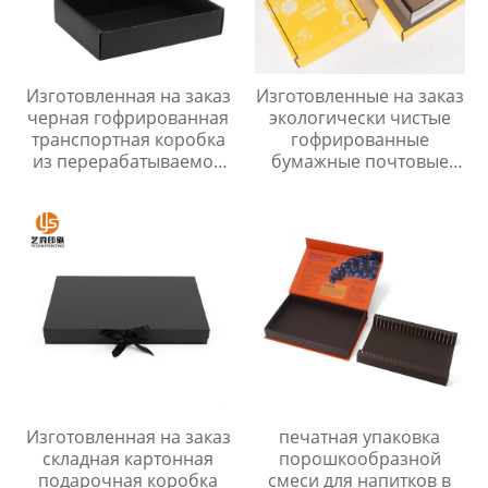
Изготовленная на заказ
Изготовленные на заказ
черная гофрированная
экологически чистые
транспортная коробка
гофрированные
из перерабатываемой
бумажные почтовые
бумаги для упаковки
коробки для упаковки
одежды, почтовая
косметических средств
транспортная коробка
по уходу за кожей
Изготовленная на заказ
печатная упаковка
складная картонная
порошкообразной
подарочная коробка
смеси для напитков в