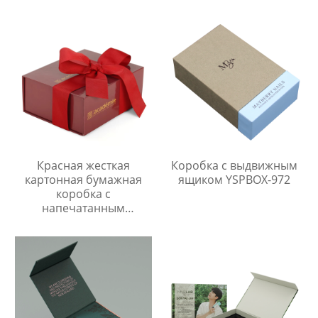
упаковочная коробка
блокнот с отрывными
Бумажная жесткая
листами из крафт-
выдвижная подарочная
бумаги, ручка,
коробка Упаковка
математический
блокнот поставщика
Красная жесткая
Коробка с выдвижным
картонная бумажная
ящиком YSPBOX-972
коробка с
напечатанным
логотипом бренда,
складная магнитная
подарочная коробка,
упаковка с шелковой
подкладкой