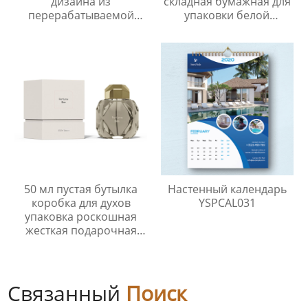
дизайна из
складная бумажная для
перерабатываемой
упаковки белой
бумаги с крышкой и
коробки одежд с лентой
основанием,
YSPBOX-1211
подарочная упаковка, 2
шт., жесткая бумажная
коробка для хранения с
крышкой
50 мл пустая бутылка
Настенный календарь
коробка для духов
YSPCAL031
упаковка роскошная
жесткая подарочная
коробка из двух частей
упаковка для духов
Связанный
Поиск