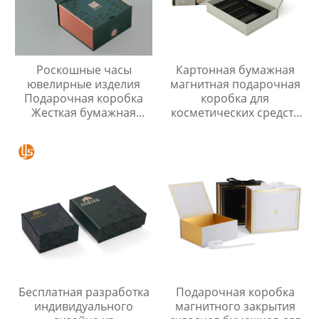
Роскошные часы
Картонная бумажная
ювелирные изделия
магнитная подарочная
Подарочная коробка
коробка для
Жесткая бумажная
косметических средств
упаковочная коробка
по уходу за кожей с
Картонная коробка в
вкладышем
форме книги с
магнитной крышкой
Бесплатная разработка
Подарочная коробка
индивидуального
магнитного закрытия