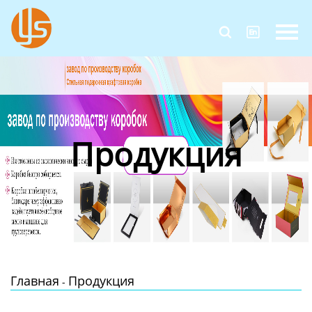
Главная


Продукция
Новости
О Нас
Продукция
Контакты
Главная
Продукция
-