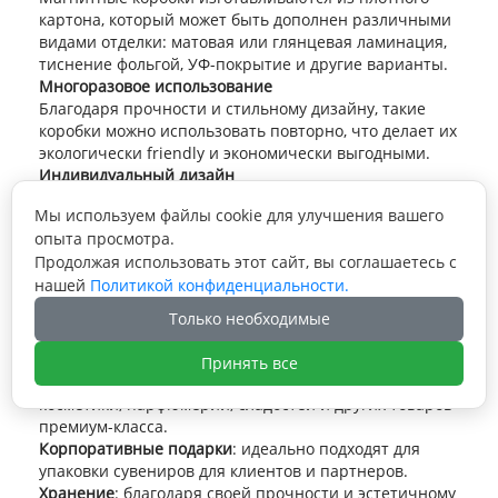
картона, который может быть дополнен различными
видами отделки: матовая или глянцевая ламинация,
тиснение фольгой, УФ-покрытие и другие варианты.
Многоразовое использование
Благодаря прочности и стильному дизайну, такие
коробки можно использовать повторно, что делает их
экологически friendly и экономически выгодными.
Индивидуальный дизайн
Магнитные коробки могут быть customized в
Мы используем файлы cookie для улучшения вашего
соответствии с вашими предпочтениями: нанесение
опыта просмотра.
логотипа, выбор цветовой гаммы, добавление
Продолжая использовать этот сайт, вы соглашаетесь с
декоративных элементов.
Применение магнитных
нашей
Политикой конфиденциальности.
коробок
Только необходимые
Принять все
Подарочная упаковка
: для ювелирных изделий,
косметики, парфюмерии, сладостей и других товаров
премиум-класса.
Корпоративные подарки
: идеально подходят для
упаковки сувениров для клиентов и партнеров.
Хранение
: благодаря своей прочности и эстетичному