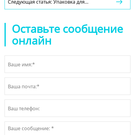
Следующая статья: Упаковка для

одежды, роскошная жесткая картонная
гофрированных крышек с индивидуальным
подарочная упаковка для рубашек
логотипом, почтовая коробка,
перерабатываемая бумажная коробка для
Оставьте сообщение
шляп с ручкой
онлайн