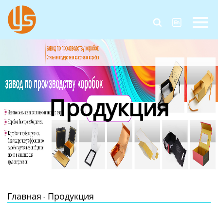
Главная


Продукция
Новости
О Нас
Продукция
Контакты
Главная
Продукция
-