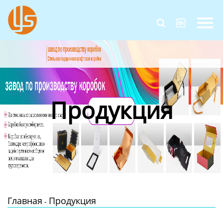
Главная


Продукция
Новости
О Нас
Продукция
Контакты
Главная
Продукция
-