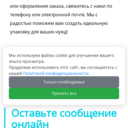
или оформления заказа, свяжитесь с нами по
телефону или электронной почте. Мы с
радостью поможем вам создать идеальную
упаковку для ваших нужд!
Мы используем файлы cookie для улучшения вашего
опыта просмотра.
Продолжая использовать этот сайт, вы соглашаетесь с
Предыдущая статья: Жесткая черная

нашей
Политикой конфиденциальности.
картонная коробка для упаковки духов по
Только необходимые
индивидуальному заказу. Роскошная
Следующая статья: Прямая поставка с

бумажная подарочная коробка для
фабрики, индивидуальная подарочная
Принять все
образцов духов. Упаковочная коробка для
коробка для одежды, роскошная жесткая
эфирных масел.
картонная упаковочная коробка для
Оставьте сообщение
шарфа с внутренней частью
онлайн