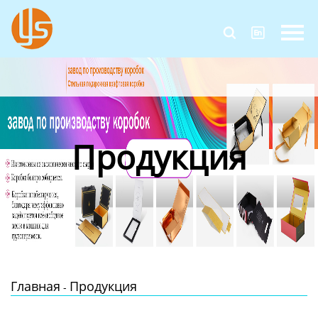
Главная


Продукция
Новости
О Нас
Продукция
Контакты
Главная
Продукция
-