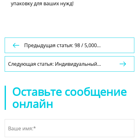
упаковку для ваших нужд!
Предыдущая статья: 98 / 5,000

Индивидуальный индивидуальный логотип
картонная выдвижная подарочная коробка
Следующая статья: Индивидуальный

роскошный ремешок для часов
логотип из жесткого картона, стеклянные
упаковочная коробка со вставкой
рюмки, набор подарочных коробок,
роскошная высококачественная бумажная
Оставьте сообщение
коробка для очков
онлайн