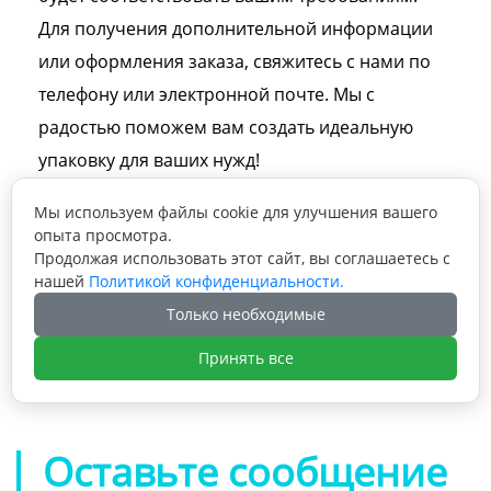
Для получения дополнительной информации
или оформления заказа, свяжитесь с нами по
телефону или электронной почте. Мы с
радостью поможем вам создать идеальную
упаковку для ваших нужд!
Мы используем файлы cookie для улучшения вашего
опыта просмотра.
Продолжая использовать этот сайт, вы соглашаетесь с
нашей
Политикой конфиденциальности.
Предыдущая статья: Роскошная складная

Только необходимые
гофрированная почтовая коробка для
отправки одежды, обуви, подарочная
Принять все
Следующая статья: Бесплатная разработка

коробка с логотипом
индивидуального дизайна бумажной
коробки с магнитным клапаном, жесткая
упаковочная коробка, роскошный
Оставьте сообщение
подарочный чехол для часов с магнитным