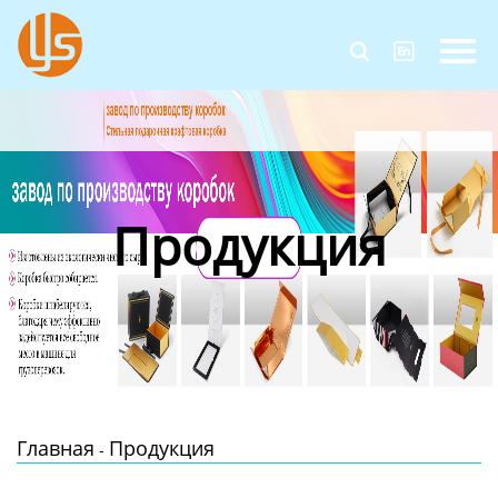
Главная


Продукция
Новости
О Нас
Продукция
Контакты
Главная
Продукция
-