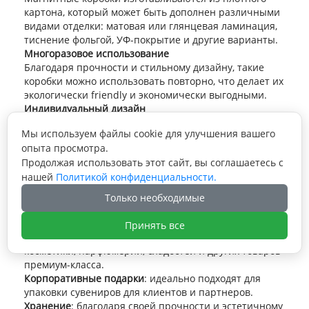
картона, который может быть дополнен различными
видами отделки: матовая или глянцевая ламинация,
тиснение фольгой, УФ-покрытие и другие варианты.
Многоразовое использование
Благодаря прочности и стильному дизайну, такие
коробки можно использовать повторно, что делает их
экологически friendly и экономически выгодными.
Индивидуальный дизайн
Магнитные коробки могут быть customized в
Мы используем файлы cookie для улучшения вашего
соответствии с вашими предпочтениями: нанесение
опыта просмотра.
логотипа, выбор цветовой гаммы, добавление
Продолжая использовать этот сайт, вы соглашаетесь с
декоративных элементов.
Применение магнитных
нашей
Политикой конфиденциальности.
коробок
Только необходимые
Принять все
Подарочная упаковка
: для ювелирных изделий,
косметики, парфюмерии, сладостей и других товаров
премиум-класса.
Корпоративные подарки
: идеально подходят для
упаковки сувениров для клиентов и партнеров.
Хранение
: благодаря своей прочности и эстетичному