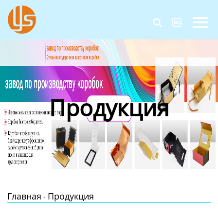
Главная


Продукция
Новости
О Нас
Продукция
Контакты
Главная
Продукция
-