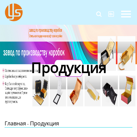
Главная


Продукция
Новости
О Нас
Продукция
Контакты
Главная
Продукция
-