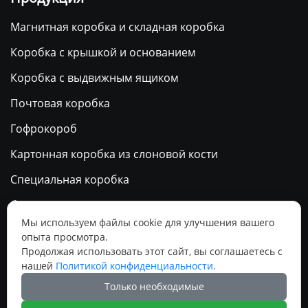
Магнитная коробка и складная коробка
Коробка с крышкой и основанием
Коробка с выдвижным ящиком
Почтовая коробка
Гофрокороб
Картонная коробка из слоновой кости
Специальная коробка
бумажный пакет
Мы используем файлы cookie для улучшения вашего
Календарь
опыта просмотра.
Продолжая использовать этот сайт, вы соглашаетесь с
нашей
Политикой конфиденциальности.
Социальные медиа
Только необходимые



