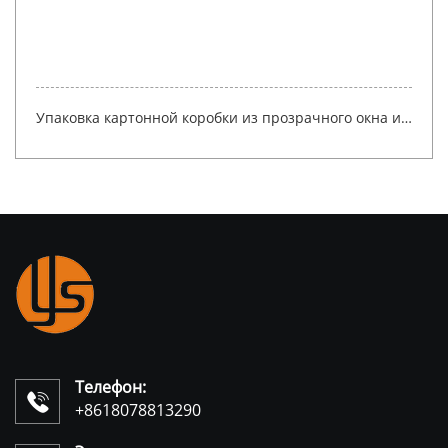
Коробка с выдвижным ящиком YSPBOX-1422
Телефон:

+8618078813290