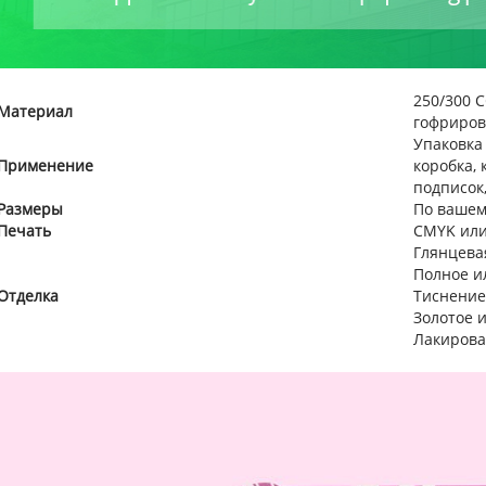
250/300 
Материал
гофриров
Упаковка
Применение
коробка, 
подписок,
Размеры
По вашем
Печать
CMYK или
Глянцева
Полное и
Отделка
Тиснение
Золотое 
Лакиров