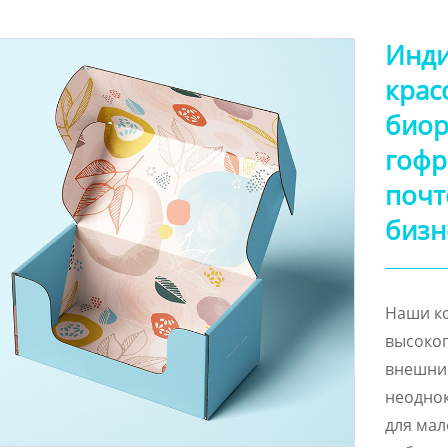
Инди
крас
биор
гофр
почт
бизн
Наши ко
высоког
внешний
неоднок
для мал