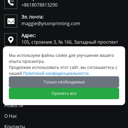

+8618078813290
Эл. почта:

maggie@yisonprinting.com
Адрес:

105, строение 3, № 166, Западный проспект
Инбинь, Гуанчжоу, провинция Гуандун,
Китай
Мы используем файлы cookie для улучшения вашего
опыта просмотра.
Продолжая использовать этот сайт, вы соглашаетесь с
Быстрые ссылки
нашей
Политикой конфиденциальности.
Только необходимые
Главная
Принять все
Продукция
Новости
О Нас
Контакты