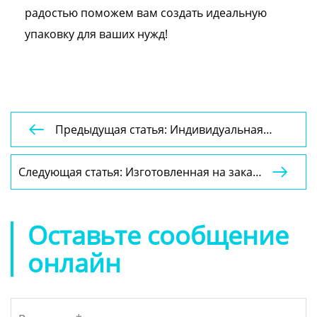
радостью поможем вам создать идеальную
упаковку для ваших нужд!
Предыдущая статья: Индивидуальная

упаковка из плотного картона в форме
белой книги, магнитная кредитная VIP-
Следующая статья: Изготовленная на заказ

карта, подарочная коробка с вкладышем
черная гофрированная транспортная
коробка из перерабатываемой бумаги для
упаковки одежды, почтовая транспортная
Оставьте сообщение
коробка
онлайн