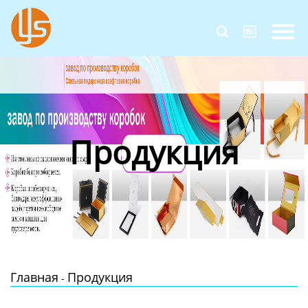
Главная


Продукция
Новости
О Нас
Продукция
Контакты
Главная
Продукция
-